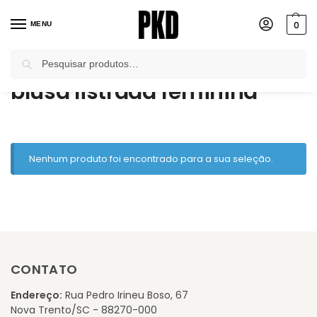
0
MENU
Pesquisar
Início
Produtos marcados com a tag “blusa listrada feminina”
/
blusa listrada feminina
Nenhum produto foi encontrado para a sua seleção.
CONTATO
Endereço:
Rua Pedro Irineu Boso, 67
Nova Trento/SC - 88270-000