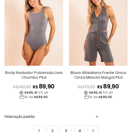
Body Nadador Poliamida Livia
Blusa Alfaiataria Frente Única
Chumbo Pkd
Cinza Mescla Margot Pkd
89,90
89,90
R$
R$
R$
149,90
R$
179,90
R$
85,41
5
% off
R$
85,41
5
% off
1
x de
R$
89,90
1
x de
R$
89,90
1
2
3
4