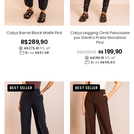
Calça Barrel Black Maitê Pkd
Calça Legging Cirré Peluciada
por Dentro Preta Giovanna
R$
289,90
Pkd
R$
275,41
5
% off
199,90
R$
R$
299,90
5
x de
R$
57,98
R$
189,91
5
% off
3
x de
R$
66,63
BEST SELLER
BEST SELLER