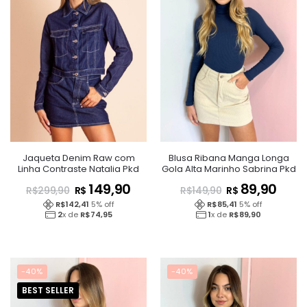
Jaqueta Denim Raw com
Blusa Ribana Manga Longa
Linha Contraste Natalia Pkd
Gola Alta Marinho Sabrina Pkd
149,90
89,90
R$
R$
R$
299,90
R$
149,90
R$
142,41
5
% off
R$
85,41
5
% off
2
x de
R$
74,95
1
x de
R$
89,90
-40%
-40%
BEST SELLER