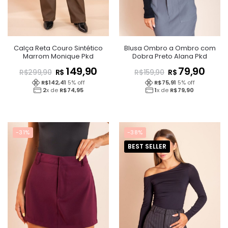
Calça Reta Couro Sintético
Blusa Ombro a Ombro com
Marrom Monique Pkd
Dobra Preto Alana Pkd
149,90
79,90
R$
R$
R$
299,90
R$
159,90
R$
142,41
5
% off
R$
75,91
5
% off
2
x de
R$
74,95
1
x de
R$
79,90
-31%
-38%
BEST SELLER