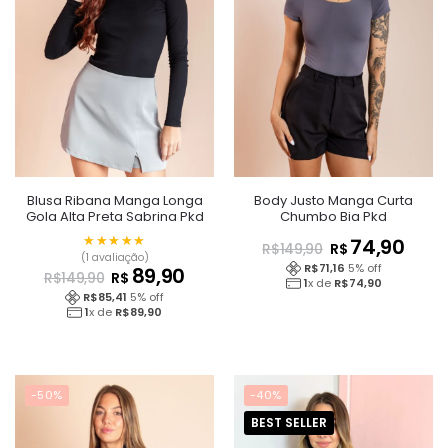
Blusa Ribana Manga Longa
Body Justo Manga Curta
Gola Alta Preta Sabrina Pkd
Chumbo Bia Pkd
★★★★★
★★★★★
74,90
R$
R$
149,90
(1 avaliação)
R$
71,16
5
% off
89,90
R$
R$
149,90
1
x de
R$
74,90
R$
85,41
5
% off
1
x de
R$
89,90
-50%
-40%
BEST SELLER