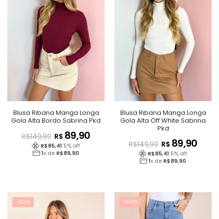
Blusa Ribana Manga Longa
Blusa Ribana Manga Longa
Gola Alta Bordo Sabrina Pkd
Gola Alta Off White Sabrina
Pkd
89,90
R$
R$
149,90
89,90
R$
R$
149,90
R$
85,41
5
% off
1
x de
R$
89,90
R$
85,41
5
% off
1
x de
R$
89,90
-40%
-60%