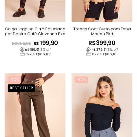
Calça Legging Cirré Peluciada
Trench Coat Curto com Faixa
por Dentro Café Giovanna Pkd
Mariah Pkd
199,90
R$
399,90
R$
R$
299,90
R$
189,91
5
% off
R$
379,91
5
% off
3
x de
R$
66,63
6
x de
R$
66,65
-50%
-50%
BEST SELLER