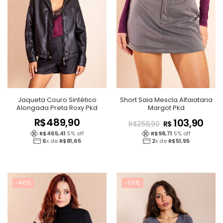
Jaqueta Couro Sintético
Short Saia Mescla Alfaiataria
Alongada Preta Roxy Pkd
Margot Pkd
R$
489,90
103,90
R$
R$
259,90
R$
465,41
5
% off
R$
98,71
5
% off
6
x de
R$
81,65
2
x de
R$
51,95
-40%
-50%