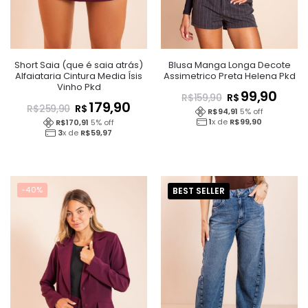
Short Saia (que é saia atrás)
Blusa Manga Longa Decote
Alfaiataria Cintura Media Ísis
Assimetrico Preta Helena Pkd
Vinho Pkd
99,90
R$
R$
159,90
179,90
R$
R$
259,90
R$
94,91
5
% off
1
x de
R$
99,90
R$
170,91
5
% off
3
x de
R$
59,97
-40%
BEST SELLER