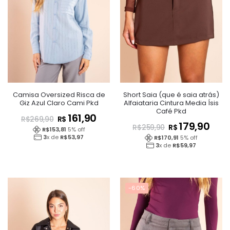
Camisa Oversized Risca de
Short Saia (que é saia atrás)
Giz Azul Claro Cami Pkd
Alfaiataria Cintura Media Ísis
Café Pkd
161,90
R$
R$
269,90
179,90
R$
R$
259,90
R$
153,81
5
% off
3
x de
R$
53,97
R$
170,91
5
% off
3
x de
R$
59,97
-60%