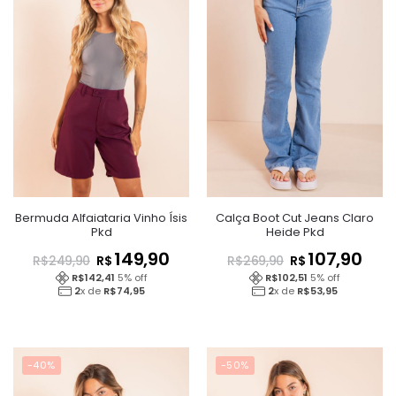
Bermuda Alfaiataria Vinho Ísis
Calça Boot Cut Jeans Claro
Pkd
Heide Pkd
149,90
107,90
R$
R$
R$
249,90
R$
269,90
R$
142,41
5
% off
R$
102,51
5
% off
2
x de
R$
74,95
2
x de
R$
53,95
-40%
-50%