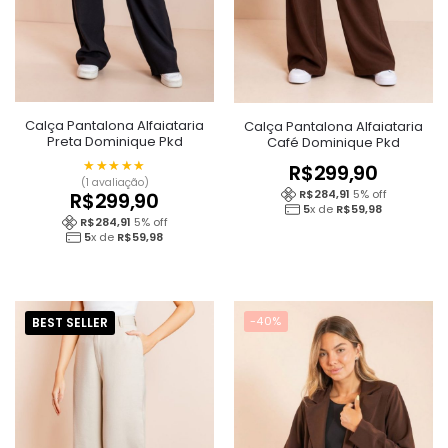
Calça Pantalona Alfaiataria
Calça Pantalona Alfaiataria
Preta Dominique Pkd
Café Dominique Pkd
★★★★★
★★★★★
R$
299,90
(1 avaliação)
R$
284,91
5
% off
R$
299,90
5
x de
R$
59,98
R$
284,91
5
% off
5
x de
R$
59,98
-40%
BEST SELLER