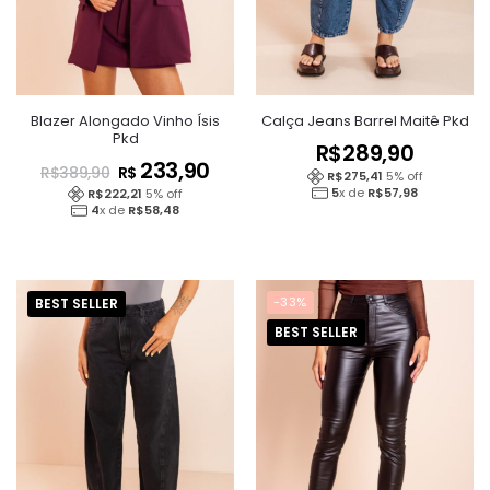
Blazer Alongado Vinho Ísis
Calça Jeans Barrel Maitê Pkd
Pkd
R$
289,90
233,90
R$
R$
389,90
R$
275,41
5
% off
5
x de
R$
57,98
R$
222,21
5
% off
4
x de
R$
58,48
-33%
BEST SELLER
BEST SELLER