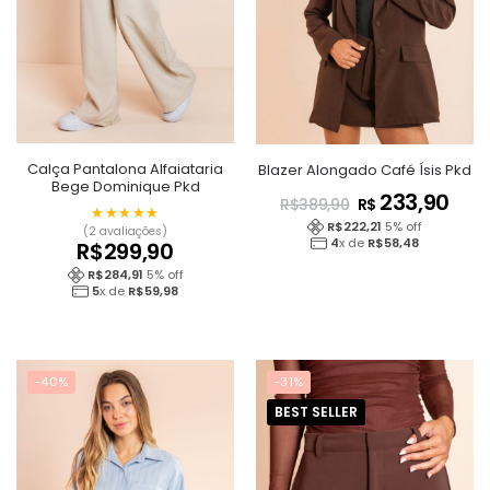
Calça Pantalona Alfaiataria
Blazer Alongado Café Ísis Pkd
Bege Dominique Pkd
233,90
R$
R$
389,90
★★★★★
★★★★★
R$
222,21
5
% off
(2 avaliações)
4
x de
R$
58,48
R$
299,90
R$
284,91
5
% off
5
x de
R$
59,98
-40%
-31%
BEST SELLER