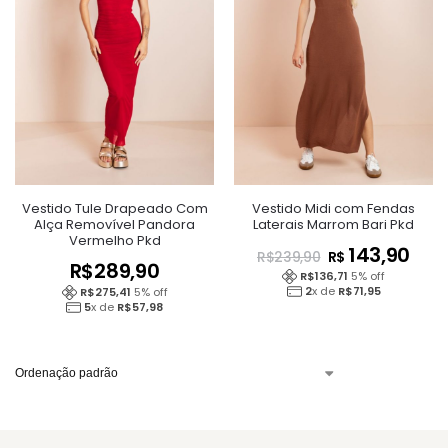
Vestido Tule Drapeado Com
Vestido Midi com Fendas
Alça Removível Pandora
Laterais Marrom Bari Pkd
Vermelho Pkd
143,90
R$
R$
239,90
R$
289,90
R$
136,71
5
% off
2
x de
R$
71,95
R$
275,41
5
% off
5
x de
R$
57,98