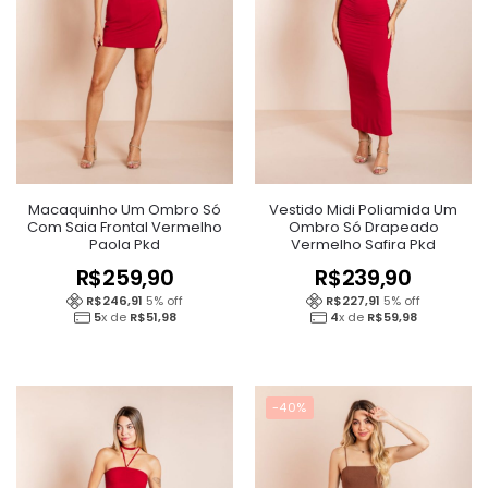
Macaquinho Um Ombro Só
Vestido Midi Poliamida Um
Com Saia Frontal Vermelho
Ombro Só Drapeado
Paola Pkd
Vermelho Safira Pkd
R$
259,90
R$
239,90
R$
246,91
5
% off
R$
227,91
5
% off
5
x de
R$
51,98
4
x de
R$
59,98
-40%