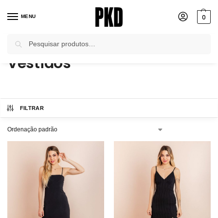
0
MENU
Pesquisar
Início
Macacões e Vestidos
Vestidos
/
/
Vestidos
FILTRAR