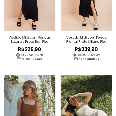
Vestido Midi com Fendas
Vestido Midi com Fenda
Laterais Preto Bari Pkd
Frontal Preto Milano Pkd
R$
239,90
R$
239,90
R$
227,91
5
% off
R$
227,91
5
% off
4
x de
R$
59,98
4
x de
R$
59,98