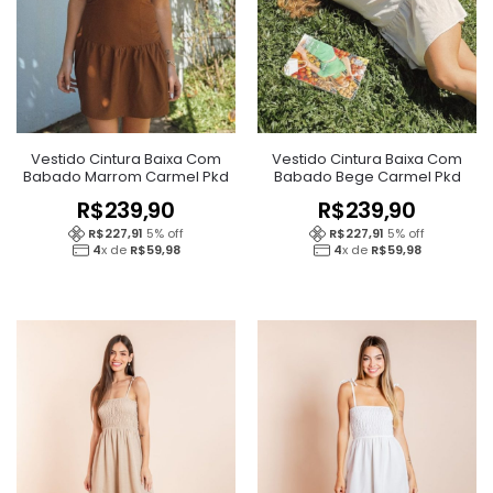
Vestido Cintura Baixa Com
Vestido Cintura Baixa Com
Babado Marrom Carmel Pkd
Babado Bege Carmel Pkd
R$
239,90
R$
239,90
R$
227,91
5
% off
R$
227,91
5
% off
4
x de
R$
59,98
4
x de
R$
59,98