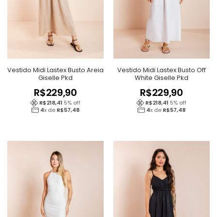
Vestido Midi Lastex Busto Areia
Vestido Midi Lastex Busto Off
Giselle Pkd
White Giselle Pkd
R$
229,90
R$
229,90
R$
218,41
5
% off
R$
218,41
5
% off
4
x de
R$
57,48
4
x de
R$
57,48