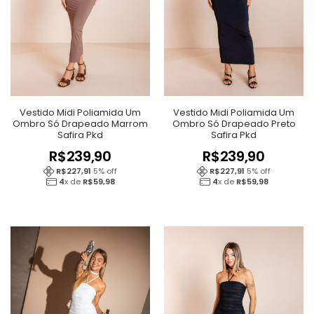
Vestido Midi Poliamida Um
Vestido Midi Poliamida Um
Ombro Só Drapeado Marrom
Ombro Só Drapeado Preto
Safira Pkd
Safira Pkd
R$
239,90
R$
239,90
R$
227,91
5
% off
R$
227,91
5
% off
4
x de
R$
59,98
4
x de
R$
59,98