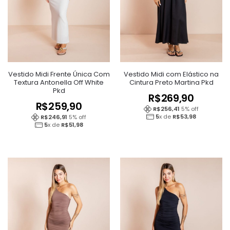
Vestido Midi Frente Única Com
Vestido Midi com Elástico na
Textura Antonella Off White
Cintura Preto Martina Pkd
Pkd
R$
269,90
R$
259,90
R$
256,41
5
% off
5
x de
R$
53,98
R$
246,91
5
% off
5
x de
R$
51,98