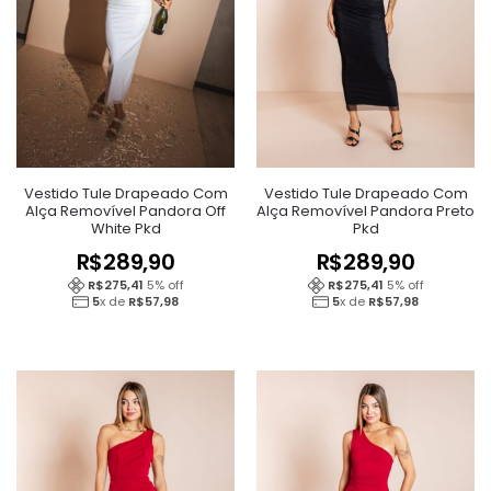
Vestido Tule Drapeado Com
Vestido Tule Drapeado Com
Alça Removível Pandora Off
Alça Removível Pandora Preto
White Pkd
Pkd
R$
289,90
R$
289,90
R$
275,41
5
% off
R$
275,41
5
% off
5
x de
R$
57,98
5
x de
R$
57,98