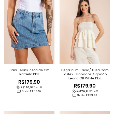
Peça 2 Em 1: Saia/Blusa Com
Saia Jeans Risca de Giz
Lastex E Babados Algodão
Rafaela Pkd
Leona Off White Pkd
R$
179,90
R$
179,90
R$
170,91
5
% off
3
x de
R$
59,97
R$
170,91
5
% off
3
x de
R$
59,97