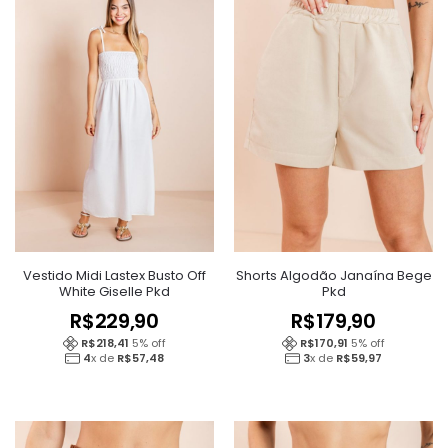
Vestido Midi Lastex Busto Off
Shorts Algodão Janaína Bege
White Giselle Pkd
Pkd
R$
229,90
R$
179,90
R$
218,41
5
% off
R$
170,91
5
% off
4
x de
R$
57,48
3
x de
R$
59,97