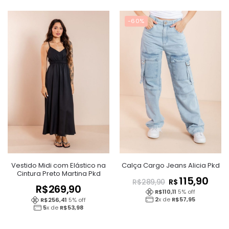
-60%
Vestido Midi com Elástico na
Calça Cargo Jeans Alicia Pkd
Cintura Preto Martina Pkd
115,90
R$
R$
289,90
R$
269,90
R$
110,11
5
% off
2
x de
R$
57,95
R$
256,41
5
% off
5
x de
R$
53,98