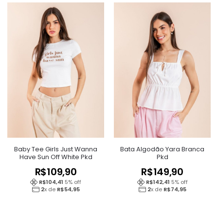
Baby Tee Girls Just Wanna
Bata Algodão Yara Branca
Have Sun Off White Pkd
Pkd
R$
109,90
R$
149,90
R$
104,41
5
% off
R$
142,41
5
% off
2
x de
R$
54,95
2
x de
R$
74,95