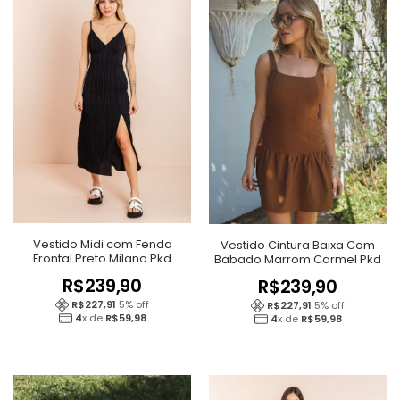
Vestido Midi com Fenda
Vestido Cintura Baixa Com
Frontal Preto Milano Pkd
Babado Marrom Carmel Pkd
R$
239,90
R$
239,90
R$
227,91
5
% off
R$
227,91
5
% off
4
x de
R$
59,98
4
x de
R$
59,98