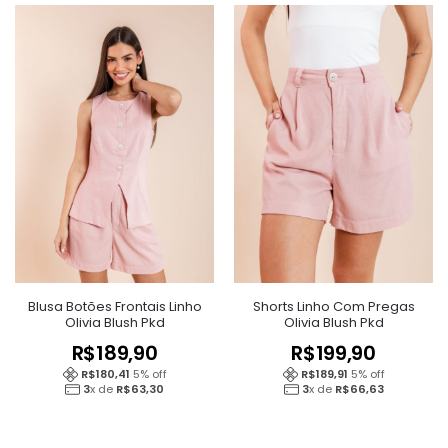
Blusa Botões Frontais Linho
Shorts Linho Com Pregas
Olivia Blush Pkd
Olivia Blush Pkd
R$
189,90
R$
199,90
R$
180,41
5
% off
R$
189,91
5
% off
3
x de
R$
63,30
3
x de
R$
66,63