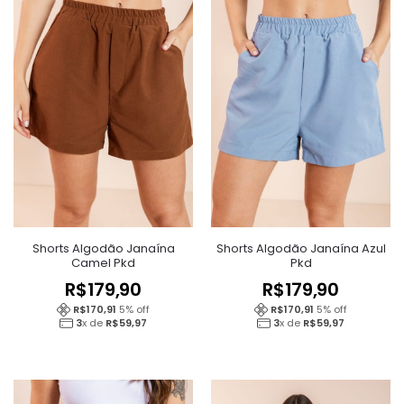
Shorts Algodão Janaína
Shorts Algodão Janaína Azul
Camel Pkd
Pkd
R$
179,90
R$
179,90
R$
170,91
5
% off
R$
170,91
5
% off
3
x de
R$
59,97
3
x de
R$
59,97