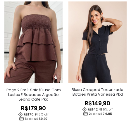
Blusa Cropped Texturizada
Peça 2 Em 1: Saia/Blusa Com
Botões Preta Vanessa Pkd
Lastex E Babados Algodão
Leona Café Pkd
R$
149,90
R$
179,90
R$
142,41
5
% off
2
x de
R$
74,95
R$
170,91
5
% off
3
x de
R$
59,97