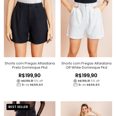
Shorts com Pregas Alfaiataria
Shorts com Pregas Alfaiataria
Preto Dominique Pkd
Off White Dominique Pkd
R$
199,90
R$
199,90
R$
189,91
5
% off
R$
189,91
5
% off
3
x de
R$
66,63
3
x de
R$
66,63
BEST SELLER