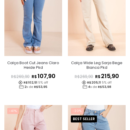
Calça Boot Cut Jeans Claro
Calça Wide Leg Sarja Bege
Heide Pkd
Bianca Pkd
107,90
215,90
R$
R$
R$
269,90
R$
269,90
R$
102,51
5
% off
R$
205,11
5
% off
2
x de
R$
53,95
4
x de
R$
53,98
-41%
-20%
BEST SELLER