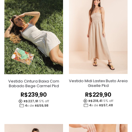
Vestido Midi Lastex Busto Areia
Vestido Cintura Baixa Com
Giselle Pkd
Babado Bege Carmel Pkd
R$
229,90
R$
239,90
R$
218,41
5
% off
R$
227,91
5
% off
4
x de
R$
57,48
4
x de
R$
59,98