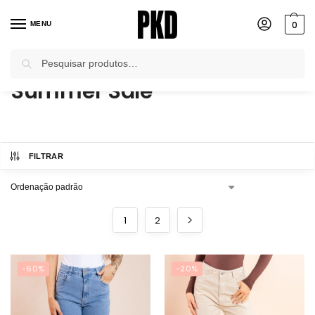
0
MENU
Pesquisar
Início
Summer Sale
/
Summer Sale
FILTRAR
1
2
-60%
-20%