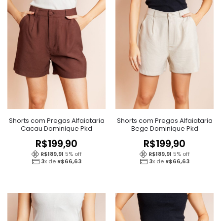
Shorts com Pregas Alfaiataria
Shorts com Pregas Alfaiataria
Cacau Dominique Pkd
Bege Dominique Pkd
R$
199,90
R$
199,90
R$
189,91
5
% off
R$
189,91
5
% off
3
x de
R$
66,63
3
x de
R$
66,63