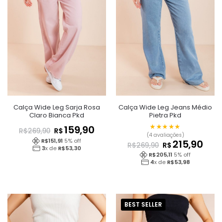
Calça Wide Leg Sarja Rosa
Calça Wide Leg Jeans Médio
Claro Bianca Pkd
Pietra Pkd
★★★★★
★★★★★
159,90
R$
R$
269,90
(4 avaliações)
R$
151,91
5
% off
215,90
R$
R$
269,90
3
x de
R$
53,30
R$
205,11
5
% off
4
x de
R$
53,98
BEST SELLER