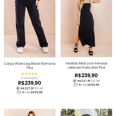
Vestido Midi com Fendas
Calça Wide Leg Black Ramona
Laterais Preto Bari Pkd
Pkd
★★★★★
★★★★★
R$
239,90
(1 avaliação)
R$
227,91
5
% off
R$
239,90
4
x de
R$
59,98
R$
227,91
5
% off
4
x de
R$
59,98