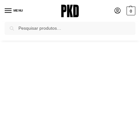
0
MENU
Pesquisar
Início
-DESTAQUE HOME
Primeiro Slide
Calça Wide Leg Black Ramona Pkd
/
/
/