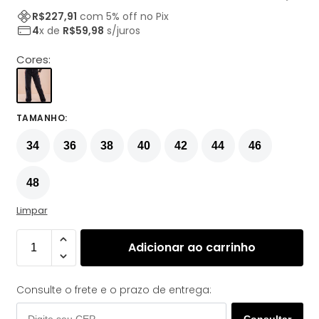
R$
227,91
com
5
% off no Pix
4
x de
R$
59,98
s/juros
Cores:
TAMANHO
:
34
36
38
40
42
44
46
48
Limpar
Adicionar ao carrinho
Consulte o frete e o prazo de entrega:
Consultar