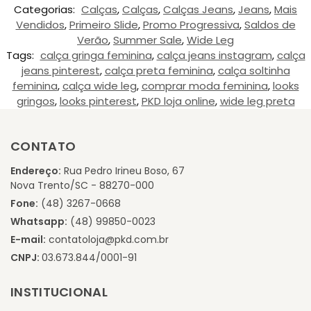
Categorias:
Calças
,
Calças
,
Calças Jeans
,
Jeans
,
Mais
Vendidos
,
Primeiro Slide
,
Promo Progressiva
,
Saldos de
Verão
,
Summer Sale
,
Wide Leg
Tags:
calça gringa feminina
,
calça jeans instagram
,
calça
jeans pinterest
,
calça preta feminina
,
calça soltinha
feminina
,
calça wide leg
,
comprar moda feminina
,
looks
gringos
,
looks pinterest
,
PKD loja online
,
wide leg preta
CONTATO
Endereço:
Rua Pedro Irineu Boso, 67
Nova Trento/SC - 88270-000
Fone:
(48) 3267-0668
Whatsapp:
(48) 99850-0023
E-mail:
contatoloja@pkd.com.br
CNPJ:
03.673.844/0001-91
INSTITUCIONAL