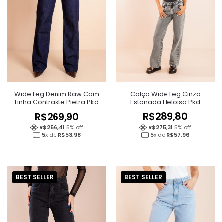
Calça Wide Leg Cinza
Wide Leg Denim Raw Com
Estonada Heloisa Pkd
Linha Contraste Pietra Pkd
R$
289,80
R$
269,90
R$
275,31
5
% off
R$
256,41
5
% off
5
x de
R$
57,96
5
x de
R$
53,98
BEST SELLER
BEST SELLER