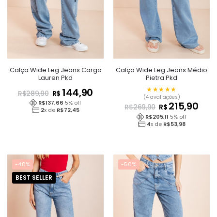
Calça Wide Leg Jeans Cargo
Calça Wide Leg Jeans Médio
Lauren Pkd
Pietra Pkd
★★★★★
★★★★★
144,90
R$
R$
289,90
(4 avaliações)
R$
137,66
5
% off
215,90
R$
R$
269,90
2
x de
R$
72,45
R$
205,11
5
% off
4
x de
R$
53,98
-40%
-50%
BEST SELLER