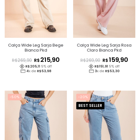
Calça Wide Leg Sarja Bege
Calça Wide Leg Sarja Rosa
Bianca Pkd
Claro Bianca Pkd
215,90
159,90
R$
R$
R$
269,90
R$
269,90
R$
205,11
5
% off
R$
151,91
5
% off
4
x de
R$
53,98
3
x de
R$
53,30
-50%
-20%
BEST SELLER