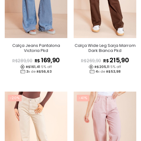
Calça Jeans Pantalona
Calça Wide Leg Sarja Marrom
Victoria Pkd
Dark Bianca Pkd
169,90
215,90
R$
R$
R$
289,90
R$
269,90
R$
161,41
5
% off
R$
205,11
5
% off
3
x de
R$
56,63
4
x de
R$
53,98
-20%
-41%