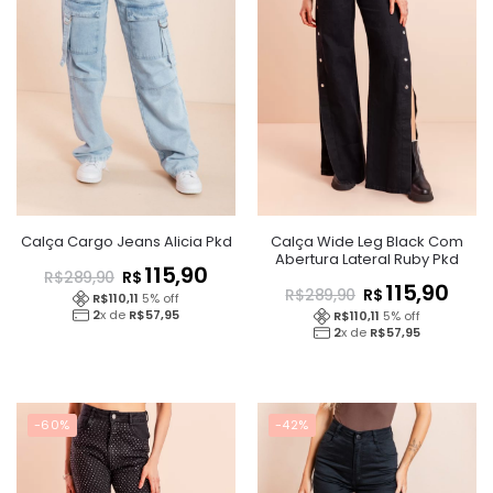
Calça Cargo Jeans Alicia Pkd
Calça Wide Leg Black Com
Abertura Lateral Ruby Pkd
115,90
R$
R$
289,90
115,90
R$
R$
289,90
R$
110,11
5
% off
2
x de
R$
57,95
R$
110,11
5
% off
2
x de
R$
57,95
-60%
-42%