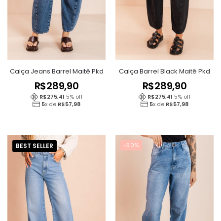
Calça Jeans Barrel Maitê Pkd
Calça Barrel Black Maitê Pkd
R$
289,90
R$
289,90
R$
275,41
5
% off
R$
275,41
5
% off
5
x de
R$
57,98
5
x de
R$
57,98
-50%
BEST SELLER