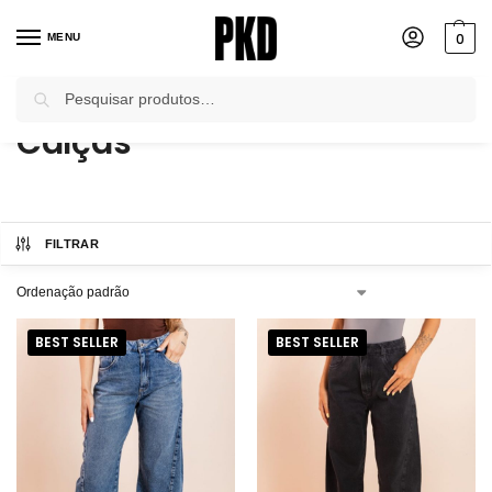
0
MENU
Pesquisar
Início
Jeans
Calças
/
/
Calças
FILTRAR
BEST SELLER
BEST SELLER