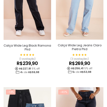
Calça Wide Leg Jeans Claro
Calça Wide Leg Black Ramona
Pietra Pkd
Pkd
★★★★★
★★★★★
★★★★★
★★★★★
(3 avaliações)
(1 avaliação)
R$
269,90
R$
239,90
R$
256,41
5
% off
R$
227,91
5
% off
5
x de
R$
53,98
4
x de
R$
59,98
-14%
-40%