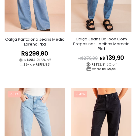
Calça Jeans Balloon Com
Calça Pantalona Jeans Medio
Pregas nos Joelhos Marcela
Lorena Pkd
Pkd
R$
299,90
139,90
R$
R$
279,90
R$
284,91
5
% off
R$
132,91
5
% off
5
x de
R$
59,98
2
x de
R$
69,95
-58%
-58%