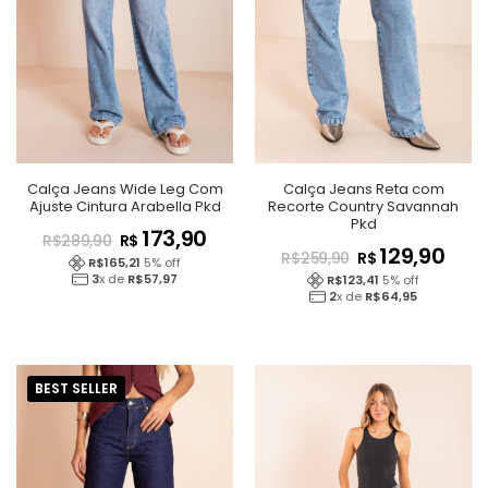
Calça Jeans Wide Leg Com
Calça Jeans Reta com
Ajuste Cintura Arabella Pkd
Recorte Country Savannah
Pkd
173,90
R$
R$
289,90
129,90
R$
R$
259,90
R$
165,21
5
% off
3
x de
R$
57,97
R$
123,41
5
% off
2
x de
R$
64,95
BEST SELLER