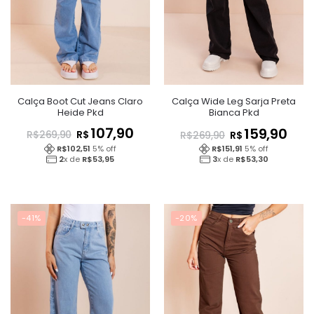
Calça Boot Cut Jeans Claro
Calça Wide Leg Sarja Preta
Heide Pkd
Bianca Pkd
107,90
159,90
R$
R$
R$
269,90
R$
269,90
R$
102,51
5
% off
R$
151,91
5
% off
2
x de
R$
53,95
3
x de
R$
53,30
-41%
-20%