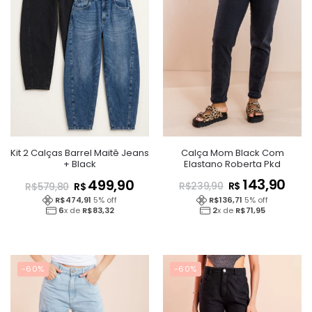
Calça Mom Black Com
Kit 2 Calças Barrel Maitê Jeans
Elastano Roberta Pkd
+ Black
143,90
499,90
R$
R$
R$
239,90
R$
579,80
R$
136,71
5
% off
R$
474,91
5
% off
2
x de
R$
71,95
6
x de
R$
83,32
-60%
-60%