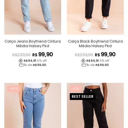
Calça Jeans Boyfriend Cintura
Calça Black Boyfriend Cintura
Média Halsey Pkd
Média Halsey Pkd
99,90
99,90
R$
R$
R$
239,90
R$
239,90
R$
94,91
5
% off
R$
94,91
5
% off
1
x de
R$
99,90
1
x de
R$
99,90
-60%
-41%
BEST SELLER