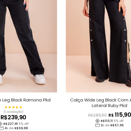
e Leg Black Ramona Pkd
Calça Wide Leg Black Com 
Lateral Ruby Pkd
★★★★★
★★★★★
(1 avaliação)
115,9
R$
R$
289,90
R$
239,90
R$
110,11
5
% off
R$
227,91
5
% off
2
x de
R$
57,95
4
x de
R$
59,98