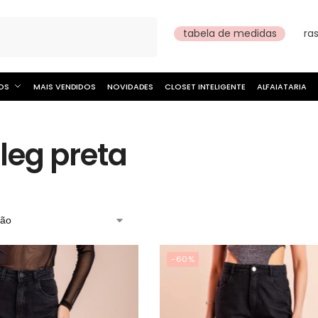
Pesquisar
tabela de medidas
ra
OS
MAIS VENDIDOS
NOVIDADES
CLOSET INTELIGENTE
ALFAIATARIA
leg preta
-60%