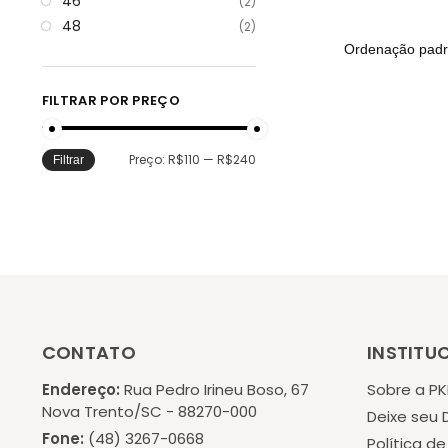
46
(2)
48
(2)
FILTRAR POR PREÇO
Preço:
R$110
—
R$240
Filtrar
CONTATO
INSTITU
Endereço:
Rua Pedro Irineu Boso, 67
Sobre a P
Nova Trento/SC - 88270-000
Deixe seu
Fone:
(48) 3267-0668
Política d