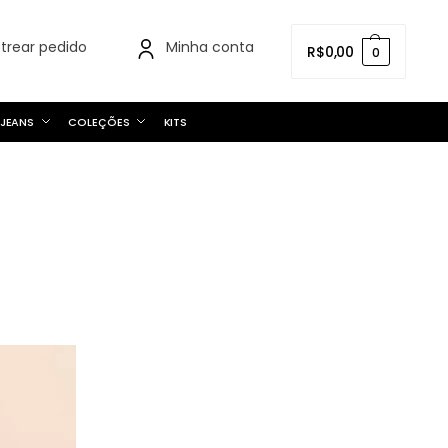
strear pedido
Minha conta
R$
0,00
0
JEANS
COLEÇÕES
KITS