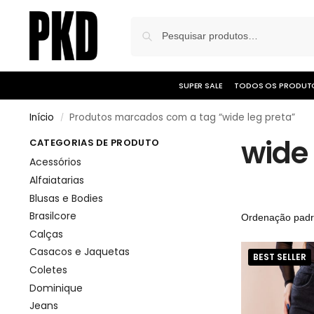
SUPER SALE
TODOS OS PRODUT
Início
Produtos marcados com a tag “wide leg preta”
/
wide 
CATEGORIAS DE PRODUTO
Acessórios
Alfaiatarias
Blusas e Bodies
Brasilcore
Calças
Casacos e Jaquetas
BEST SELLER
Coletes
Dominique
Jeans