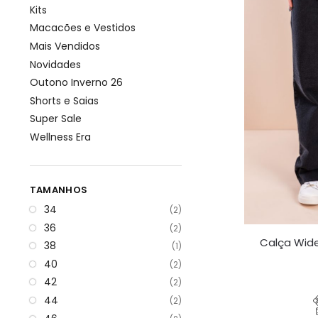
Kits
Macacões e Vestidos
Mais Vendidos
Novidades
Outono Inverno 26
Shorts e Saias
Super Sale
Wellness Era
TAMANHOS
34
(2)
36
(2)
Calça Wid
38
(1)
40
(2)
42
(2)
44
(2)