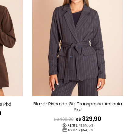
Blazer Risca de Giz Transpasse Antonia
s Pkd
Pkd
0
329,90
R$
R$
439,90
R$
313,41
5
% off
6
x de
R$
54,98