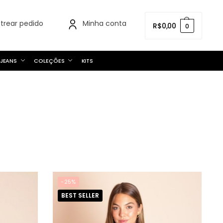
strear pedido
Minha conta
R$
0,00
0
JEANS
COLEÇÕES
KITS
-25%
BEST SELLER