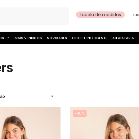
Pesquisar
tabela de medidas
ra
OS
MAIS VENDIDOS
NOVIDADES
CLOSET INTELIGENTE
ALFAIATARIA
ers
-40%