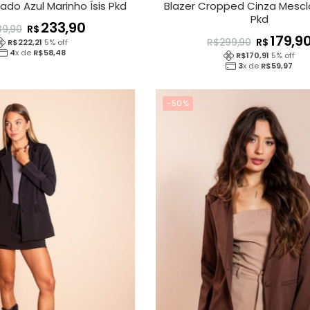
ado Azul Marinho Ísis Pkd
Blazer Cropped Cinza Mescl
Pkd
233,90
R$
89,90
179,9
R$
R$
299,90
R$
222,21
5
% off
4
x de
R$
58,48
R$
170,91
5
% off
3
x de
R$
59,97
-50%