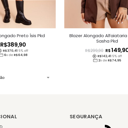
longado Preto Ísis Pkd
Blazer Alongado Alfaiatari
Sasha Pkd
R$
389,90
149,9
R$
R$
299,90
R$
370,41
5
% off
6
x de
R$
64,98
R$
142,41
5
% off
2
x de
R$
74,95
CIONAL
SEGURANÇA
KD