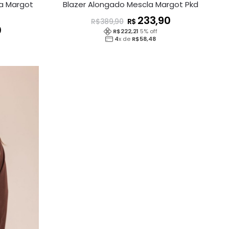
a Margot
Blazer Alongado Mescla Margot Pkd
233,90
R$
R$
389,90
0
R$
222,21
5
% off
4
x de
R$
58,48