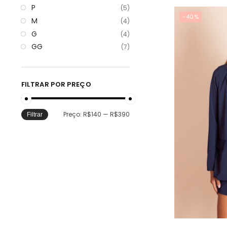
P
(5)
-40%
M
(4)
G
(4)
GG
(7)
FILTRAR POR PREÇO
Preço:
R$140
—
R$390
Filtrar