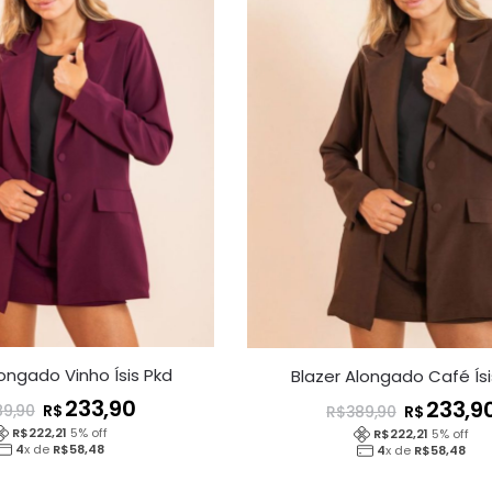
longado Vinho Ísis Pkd
Blazer Alongado Café Ísi
233,90
233,9
R$
89,90
R$
R$
389,90
R$
222,21
5
% off
R$
222,21
5
% off
4
x de
R$
58,48
4
x de
R$
58,48