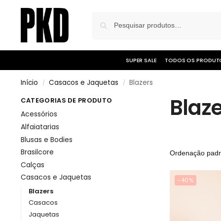
SUPER SALE
TODOS OS PRODUT
Início
Casacos e Jaquetas
Blazers
/
/
Blaz
CATEGORIAS DE PRODUTO
Acessórios
Alfaiatarias
Blusas e Bodies
Brasilcore
Calças
Casacos e Jaquetas
-40%
Blazers
Casacos
Jaquetas