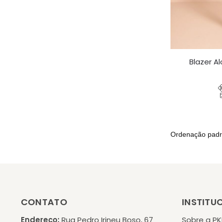
Blazer A
CONTATO
INSTITU
Endereço:
Rua Pedro Irineu Boso, 67
Sobre a P