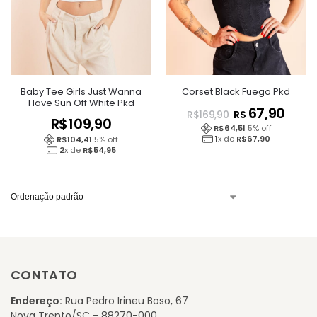
Baby Tee Girls Just Wanna
Corset Black Fuego Pkd
Have Sun Off White Pkd
67,90
R$
R$
169,90
R$
109,90
R$
64,51
5
% off
1
x de
R$
67,90
R$
104,41
5
% off
2
x de
R$
54,95
CONTATO
Endereço:
Rua Pedro Irineu Boso, 67
Nova Trento/SC - 88270-000