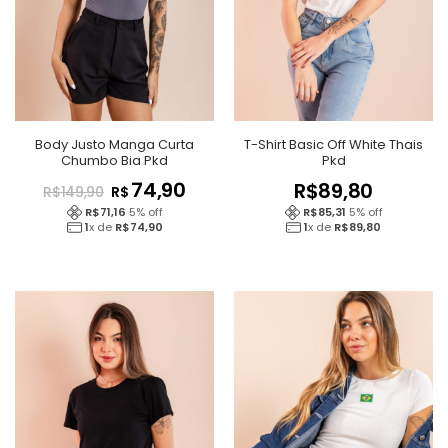
Body Justo Manga Curta
T-Shirt Basic Off White Thais
Chumbo Bia Pkd
Pkd
74,90
R$
89,80
R$
R$
149,90
R$
71,16
5
% off
R$
85,31
5
% off
1
x de
R$
74,90
1
x de
R$
89,80