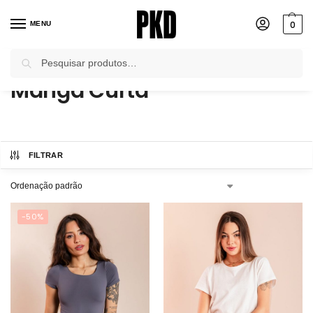
0
MENU
Pesquisar
Início
Blusas e Bodies
Manga Curta
/
/
Manga Curta
FILTRAR
-50%