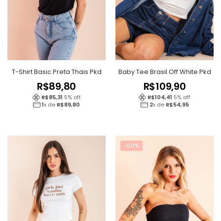
T-Shirt Basic Preta Thais Pkd
Baby Tee Brasil Off White Pkd
R$
89,80
R$
109,90
R$
85,31
5
% off
R$
104,41
5
% off
1
x de
R$
89,80
2
x de
R$
54,95
-60%