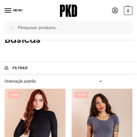
0
MENU
Pesquisar
Início
Blusas e Bodies
Básicas
/
/
Básicas
FILTRAR
-40%
-50%