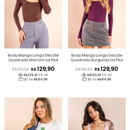
Body Manga Longa Decote
Body Manga Longa Decote
Quadrado Marrom Lia Pkd
Quadrado Burgundy Lia Pkd
129,90
129,90
R$
R$
R$
159,90
R$
159,90
R$
123,41
5
% off
R$
123,41
5
% off
2
x de
R$
64,95
2
x de
R$
64,95