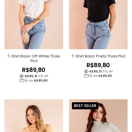
T-Shirt Basic Off White Thais
T-Shirt Basic Preta Thais Pkd
Pkd
R$
89,80
R$
89,80
R$
85,31
5
% off
1
x de
R$
89,80
R$
85,31
5
% off
1
x de
R$
89,80
BEST SELLER