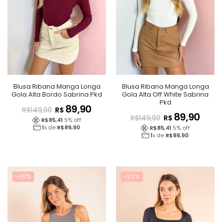
Blusa Ribana Manga Longa
Blusa Ribana Manga Longa
Gola Alta Bordo Sabrina Pkd
Gola Alta Off White Sabrina
Pkd
89,90
R$
R$
149,90
89,90
R$
R$
149,90
R$
85,41
5
% off
1
x de
R$
89,90
R$
85,41
5
% off
1
x de
R$
89,90
-40%
-20%