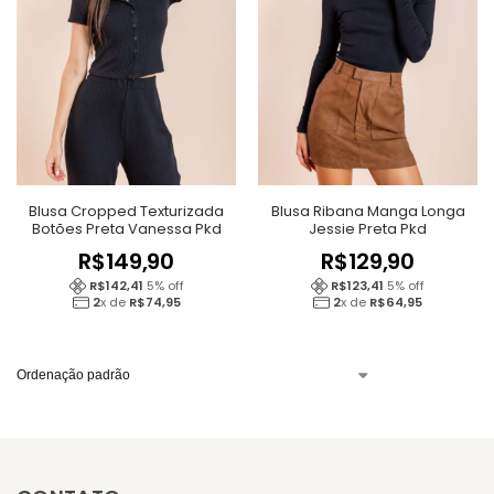
Blusa Cropped Texturizada
Blusa Ribana Manga Longa
Botões Preta Vanessa Pkd
Jessie Preta Pkd
R$
149,90
R$
129,90
R$
142,41
5
% off
R$
123,41
5
% off
2
x de
R$
74,95
2
x de
R$
64,95