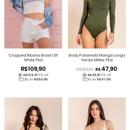
Cropped Ribana Brasil Off
Body Poliamida Manga Longa
White Pkd
Verde Militar Pkd
R$
109,90
47,90
R$
R$
159,90
R$
104,41
5
% off
R$
45,51
5
% off
2
x de
R$
54,95
1
x de
R$
47,90