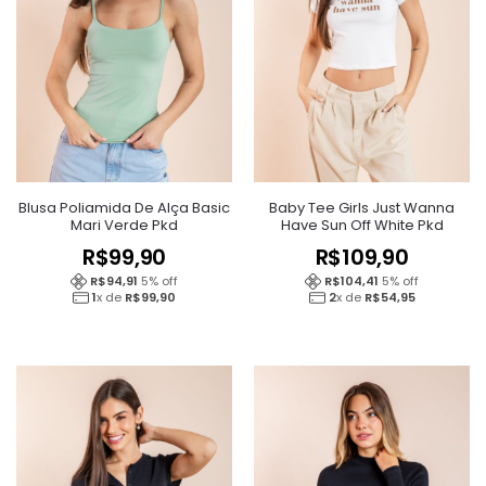
Blusa Poliamida De Alça Basic
Baby Tee Girls Just Wanna
Mari Verde Pkd
Have Sun Off White Pkd
R$
99,90
R$
109,90
R$
94,91
5
% off
R$
104,41
5
% off
1
x de
R$
99,90
2
x de
R$
54,95