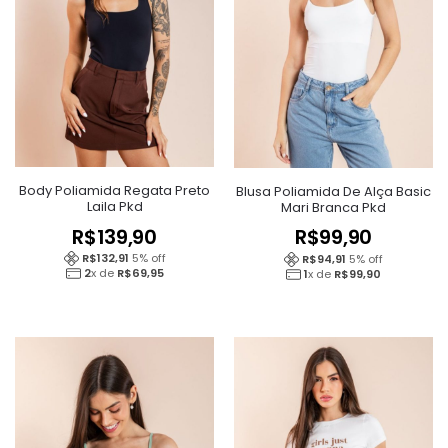
Body Poliamida Regata Preto
Blusa Poliamida De Alça Basic
Laila Pkd
Mari Branca Pkd
R$
139,90
R$
99,90
R$
132,91
5
% off
R$
94,91
5
% off
2
x de
R$
69,95
1
x de
R$
99,90