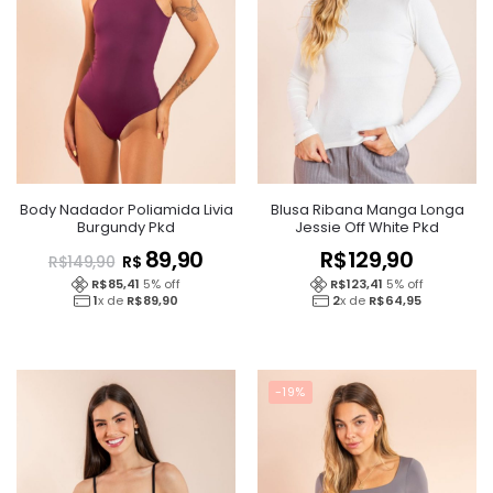
Body Nadador Poliamida Livia
Blusa Ribana Manga Longa
Burgundy Pkd
Jessie Off White Pkd
89,90
R$
129,90
R$
R$
149,90
R$
85,41
5
% off
R$
123,41
5
% off
1
x de
R$
89,90
2
x de
R$
64,95
-19%