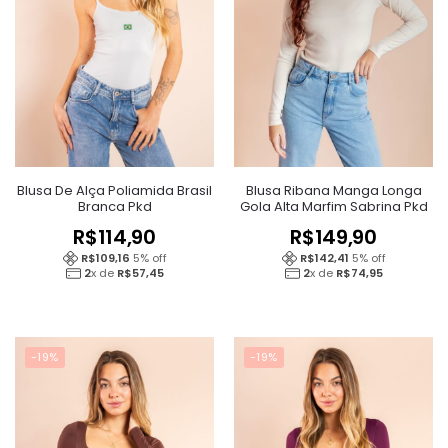
Blusa De Alça Poliamida Brasil
Blusa Ribana Manga Longa
Branca Pkd
Gola Alta Marfim Sabrina Pkd
R$
114,90
R$
149,90
R$
109,16
5
% off
R$
142,41
5
% off
2
x de
R$
57,45
2
x de
R$
74,95
-19%
-19%