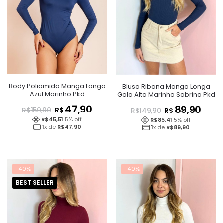
Body Poliamida Manga Longa
Blusa Ribana Manga Longa
Azul Marinho Pkd
Gola Alta Marinho Sabrina Pkd
47,90
89,90
R$
R$
R$
159,90
R$
149,90
R$
45,51
5
% off
R$
85,41
5
% off
1
x de
R$
47,90
1
x de
R$
89,90
-40%
-40%
BEST SELLER