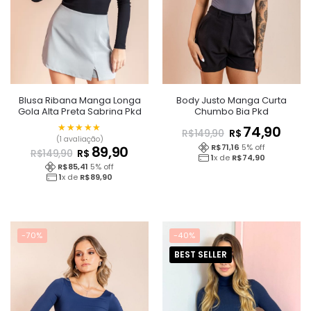
Blusa Ribana Manga Longa
Body Justo Manga Curta
Gola Alta Preta Sabrina Pkd
Chumbo Bia Pkd
★★★★★
★★★★★
74,90
R$
R$
149,90
(1 avaliação)
R$
71,16
5
% off
89,90
R$
R$
149,90
1
x de
R$
74,90
R$
85,41
5
% off
1
x de
R$
89,90
-70%
-40%
BEST SELLER