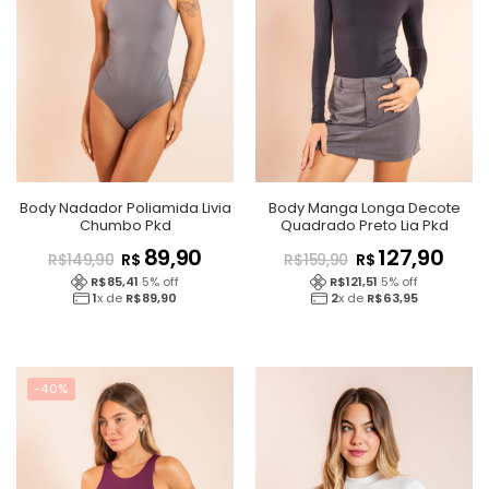
Body Nadador Poliamida Livia
Body Manga Longa Decote
Chumbo Pkd
Quadrado Preto Lia Pkd
89,90
127,90
R$
R$
R$
149,90
R$
159,90
R$
85,41
5
% off
R$
121,51
5
% off
1
x de
R$
89,90
2
x de
R$
63,95
-40%