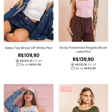
Body Poliamida Regata Blush
Baby Tee Brasil Off White Pkd
Laila Pkd
R$
109,90
R$
139,90
R$
104,41
5
% off
2
x de
R$
54,95
R$
132,91
5
% off
2
x de
R$
69,95
-70%