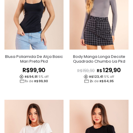
Blusa Poliamida De Alça Basic
Body Manga Longa Decote
Mari Preta Pkd
Quadrado Chumbo Lia Pkd
R$
99,90
129,90
R$
R$
159,90
R$
94,91
5
% off
R$
123,41
5
% off
1
x de
R$
99,90
2
x de
R$
64,95