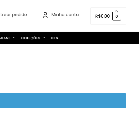
strear pedido
Minha conta
R$
0,00
0
JEANS
COLEÇÕES
KITS