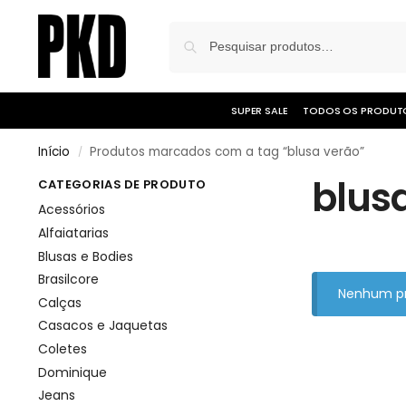
SUPER SALE
TODOS OS PRODUT
Início
Produtos marcados com a tag “blusa verão”
/
blus
CATEGORIAS DE PRODUTO
Acessórios
Alfaiatarias
Blusas e Bodies
Brasilcore
Nenhum pr
Calças
Casacos e Jaquetas
Coletes
Dominique
Jeans