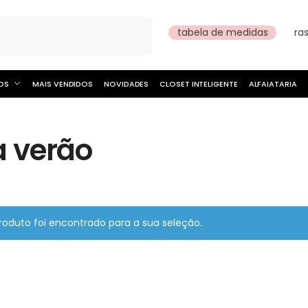
Pesquisar
tabela de medidas
ra
OS
MAIS VENDIDOS
NOVIDADES
CLOSET INTELIGENTE
ALFAIATARIA
a verão
oduto foi encontrado para a sua seleção.