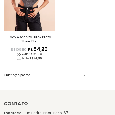
Body Asadelta Lurex Preto
Shine Pkd
54,90
R$
R$
109,90
R$
52,16
5
% off
1
x de
R$
54,90
CONTATO
Endereço:
Rua Pedro Irineu Boso, 67