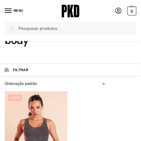
0
MENU
Pesquisar
Início
Produtos marcados com a tag “body”
/
body
FILTRAR
-50%