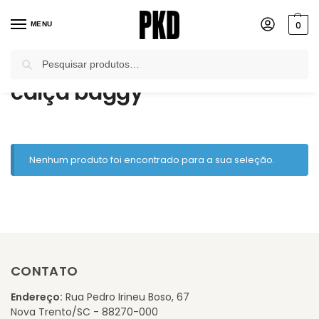
0
MENU
Pesquisar
Início
Produtos marcados com a tag “calça baggy”
/
calça baggy
Nenhum produto foi encontrado para a sua seleção.
CONTATO
Endereço:
Rua Pedro Irineu Boso, 67
Nova Trento/SC - 88270-000