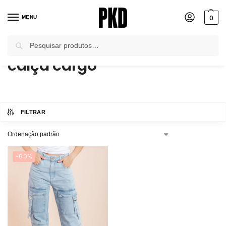
0
MENU
Pesquisar
Início
Produtos marcados com a tag “calça cargo”
/
calça cargo
FILTRAR
-60%