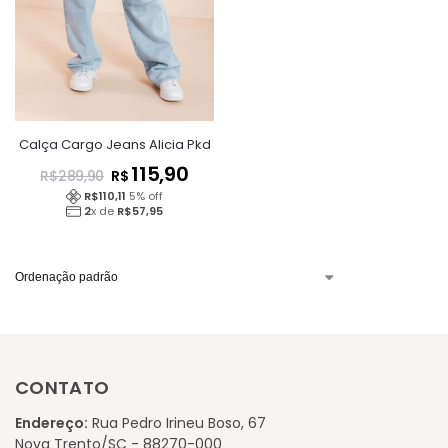
Calça Cargo Jeans Alicia Pkd
115,90
R$
R$
289,90
R$
110,11
5
% off
2
x de
R$
57,95
CONTATO
Endereço:
Rua Pedro Irineu Boso, 67
Nova Trento/SC - 88270-000