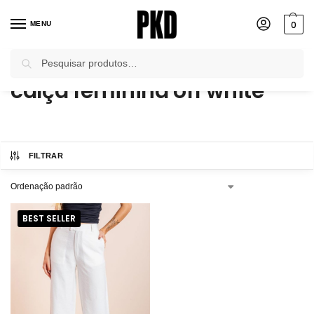
0
MENU
Pesquisar
Início
Produtos marcados com a tag “calça feminina off white”
/
calça feminina off white
FILTRAR
BEST SELLER