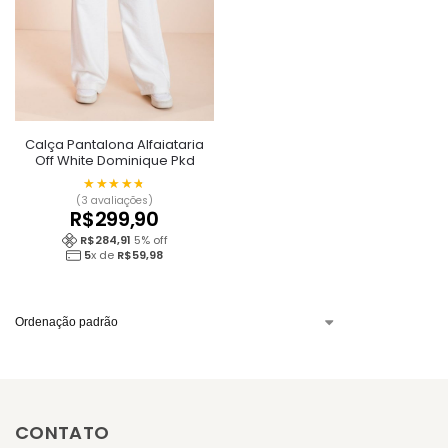
Calça Pantalona Alfaiataria
Off White Dominique Pkd
★★★★★
★★★★★
(3 avaliações)
R$
299,90
R$
284,91
5
% off
5
x de
R$
59,98
CONTATO