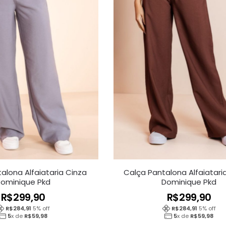
alona Alfaiataria Cinza
Calça Pantalona Alfaiatar
ominique Pkd
Dominique Pkd
R$
299,90
R$
299,90
R$
284,91
5
% off
R$
284,91
5
% off
5
x de
R$
59,98
5
x de
R$
59,98