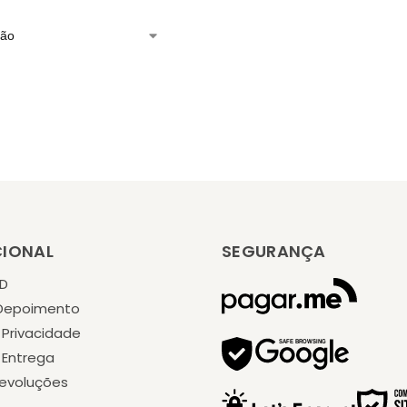
CIONAL
SEGURANÇA
KD
 Depoimento
e Privacidade
e Entrega
Devoluções