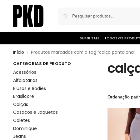
SUPER SALE
TODOS OS PRODUT
Início
Produtos marcados com a tag “calça pantalona”
/
calç
CATEGORIAS DE PRODUTO
Acessórios
Alfaiatarias
Blusas e Bodies
Brasilcore
Calças
Casacos e Jaquetas
Coletes
Dominique
Jeans