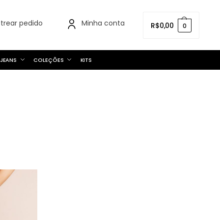
strear pedido
Minha conta
R$
0,00
0
JEANS
COLEÇÕES
KITS