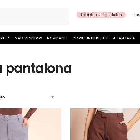
Pesquisar
tabela de medidas
ra
OS
MAIS VENDIDOS
NOVIDADES
CLOSET INTELIGENTE
ALFAIATARIA
a pantalona