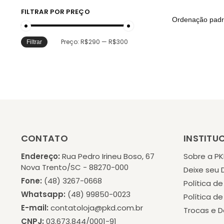
FILTRAR POR PREÇO
Preço:
R$290
—
R$300
Filtrar
CONTATO
INSTITU
Endereço:
Rua Pedro Irineu Boso, 67
Sobre a P
Nova Trento/SC - 88270-000
Deixe seu
Fone:
(48) 3267-0668
Política d
Whatsapp:
(48) 99850-0023
Política d
E-mail:
contatoloja@pkd.com.br
Trocas e 
CNPJ:
03.673.844/0001-91