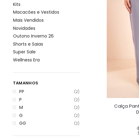
Kits
Macacões e Vestidos
Mais Vendidos
Novidades
Outono Inverno 26
Shorts e Saias
Super Sale
Wellness Era
TAMANHOS
PP
(2)
P
(2)
Calça Pant
M
(2)
D
G
(2)
GG
(2)