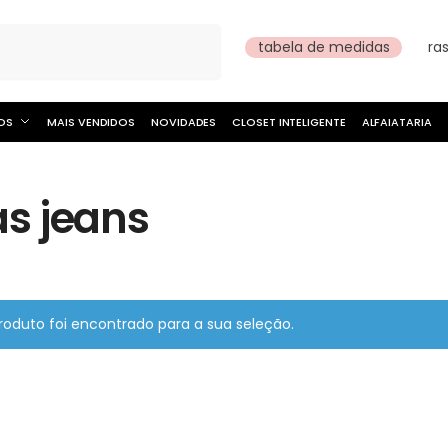
Pesquisar
tabela de medidas
ra
OS
MAIS VENDIDOS
NOVIDADES
CLOSET INTELIGENTE
ALFAIATARIA
as jeans
oduto foi encontrado para a sua seleção.