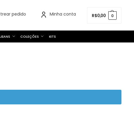
strear pedido
Minha conta
R$
0,00
0
JEANS
COLEÇÕES
KITS