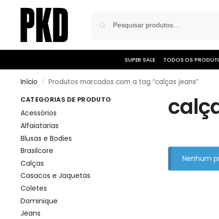
SUPER SALE
TODOS OS PRODUT
Início
Produtos marcados com a tag “calças jeans”
/
calç
CATEGORIAS DE PRODUTO
Acessórios
Alfaiatarias
Blusas e Bodies
Brasilcore
Nenhum pr
Calças
Casacos e Jaquetas
Coletes
Dominique
Jeans