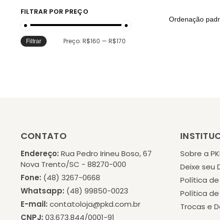
FILTRAR POR PREÇO
Preço:
R$160
—
R$170
Filtrar
CONTATO
INSTITU
Endereço:
Rua Pedro Irineu Boso, 67
Sobre a P
Nova Trento/SC - 88270-000
Deixe seu
Fone:
(48) 3267-0668
Política d
Whatsapp:
(48) 99850-0023
Política d
E-mail:
contatoloja@pkd.com.br
Trocas e 
CNPJ:
03.673.844/0001-91