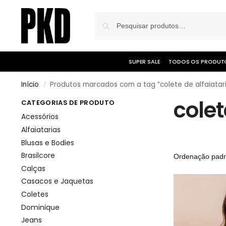
SUPER SALE
TODOS OS PRODUT
Início
Produtos marcados com a tag “colete de alfaiatari
/
colet
CATEGORIAS DE PRODUTO
Acessórios
Alfaiatarias
Blusas e Bodies
Brasilcore
Calças
Casacos e Jaquetas
Coletes
Dominique
Jeans