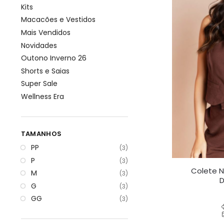
Kits
Macacões e Vestidos
Mais Vendidos
Novidades
Outono Inverno 26
Shorts e Saias
Super Sale
Wellness Era
TAMANHOS
PP
(3)
P
(3)
Colete N
M
(3)
D
G
(3)
GG
(3)