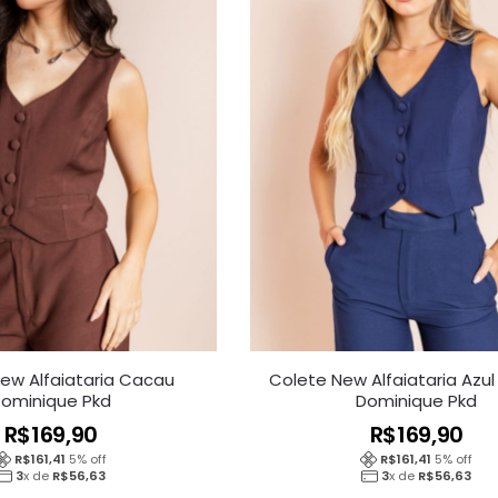
ew Alfaiataria Cacau
Colete New Alfaiataria Azul
ominique Pkd
Dominique Pkd
R$
169,90
R$
169,90
R$
161,41
5
% off
R$
161,41
5
% off
3
x de
R$
56,63
3
x de
R$
56,63