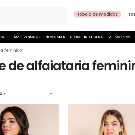
Pesquisar
tabela de medidas
ra
OS
MAIS VENDIDOS
NOVIDADES
CLOSET INTELIGENTE
ALFAIATARIA
a feminino”
e de alfaiataria femini