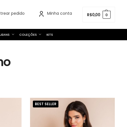
strear pedido
Minha conta
R$
0,00
0
JEANS
COLEÇÕES
KITS
no
BEST SELLER