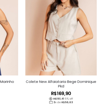
 Marinho
Colete New Alfaiataria Bege Dominique
Pkd
R$
169,90
R$
161,41
5
% off
3
x de
R$
56,63