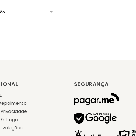
CIONAL
SEGURANÇA
KD
 Depoimento
e Privacidade
e Entrega
Devoluções