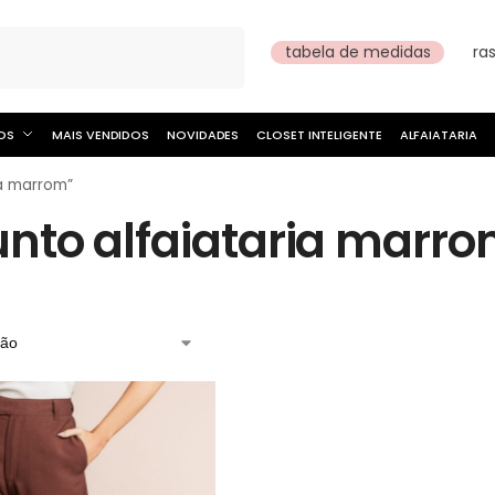
Pesquisar
tabela de medidas
ra
OS
MAIS VENDIDOS
NOVIDADES
CLOSET INTELIGENTE
ALFAIATARIA
ia marrom”
unto alfaiataria marr