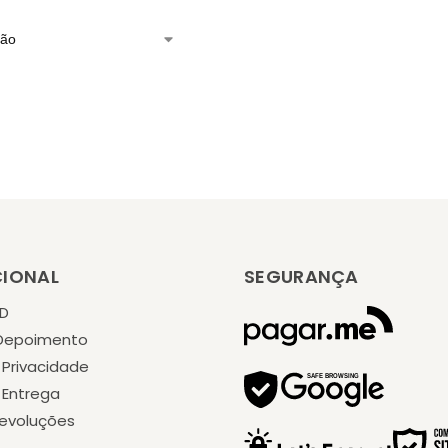
CIONAL
SEGURANÇA
KD
 Depoimento
e Privacidade
e Entrega
Devoluções