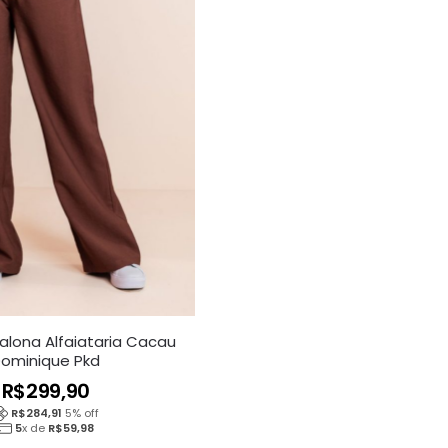
alona Alfaiataria Cacau
ominique Pkd
R$
299,90
R$
284,91
5
% off
5
x de
R$
59,98