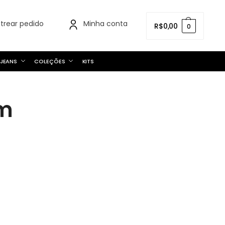
strear pedido
Minha conta
R$
0,00
0
JEANS
COLEÇÕES
KITS
om