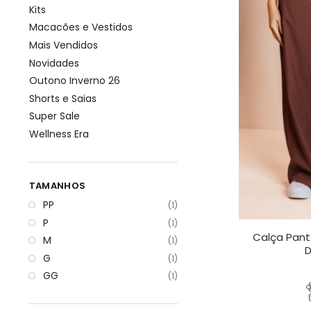
Kits
Macacões e Vestidos
Mais Vendidos
Novidades
Outono Inverno 26
Shorts e Saias
Super Sale
Wellness Era
TAMANHOS
PP
(1)
P
(1)
Calça Pant
M
(1)
D
G
(1)
GG
(1)