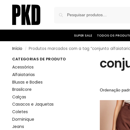
SUPER SALE
TODOS OS PRODUT
Início
Produtos marcados com a tag “conjunto alfaiatar
/
conj
CATEGORIAS DE PRODUTO
Acessórios
Alfaiatarias
Blusas e Bodies
Brasilcore
Calças
Casacos e Jaquetas
Coletes
Dominique
Jeans