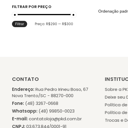
FILTRAR POR PREÇO
Preço:
R$290
—
R$300
Filtrar
CONTATO
INSTITU
Endereço:
Rua Pedro Irineu Boso, 67
Sobre a P
Nova Trento/SC - 88270-000
Deixe seu
Fone:
(48) 3267-0668
Política d
Whatsapp:
(48) 99850-0023
Política d
E-mail:
contatoloja@pkd.com.br
Trocas e 
CNPJ:
03.673.844/0001-91