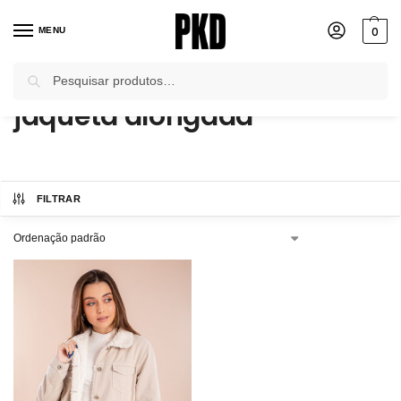
0
MENU
Pesquisar
Início
Produtos marcados com a tag “jaqueta alongada”
/
jaqueta alongada
FILTRAR