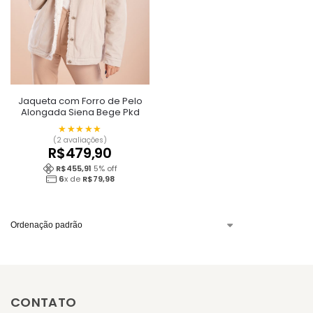
Jaqueta com Forro de Pelo
Alongada Siena Bege Pkd
★★★★★
★★★★★
(2 avaliações)
R$
479,90
R$
455,91
5
% off
6
x de
R$
79,98
CONTATO