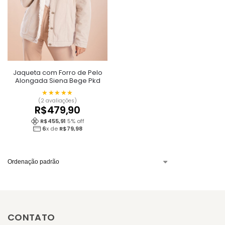
Jaqueta com Forro de Pelo
Alongada Siena Bege Pkd
★★★★★
★★★★★
(2 avaliações)
R$
479,90
R$
455,91
5
% off
6
x de
R$
79,98
CONTATO