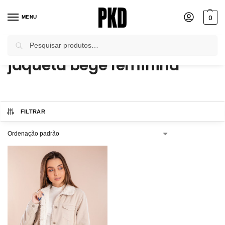
0
MENU
Pesquisar
Início
Produtos marcados com a tag “jaqueta bege feminina”
/
jaqueta bege feminina
FILTRAR