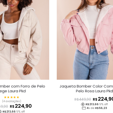
mber com Forro de Pelo
Jaqueta Bomber Color Com 
ege Laura Pkd
Pelo Rosa Laura Pk
★★★★★
★★★★★
224,9
R$
R$
449,90
(4 avaliações)
R$
213,66
5
% off
224,90
R$
9,90
4
x de
R$
56,23
R$
213,66
5
% off