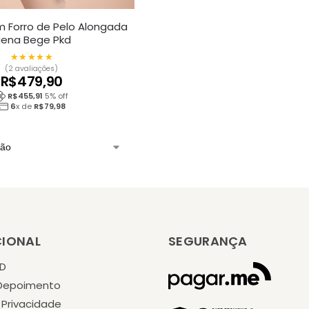
 Forro de Pelo Alongada
iena Bege Pkd
★★★★★
★★★★★
(2 avaliações)
R$
479,90
R$
455,91
5
% off
6
x de
R$
79,98
CIONAL
SEGURANÇA
KD
 Depoimento
e Privacidade