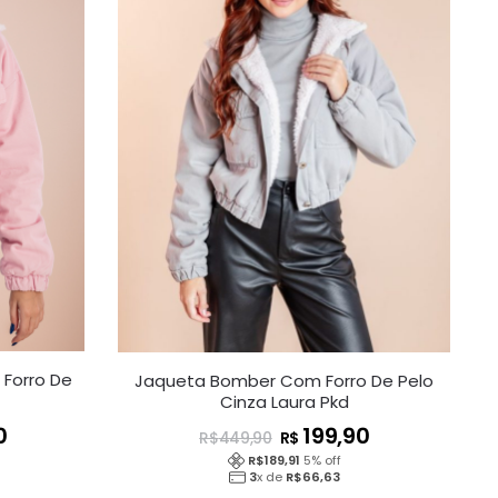
Forro De
Jaqueta Bomber Com Forro De Pelo
d
Cinza Laura Pkd
0
199,90
R$
R$
449,90
R$
189,91
5
% off
3
x de
R$
66,63