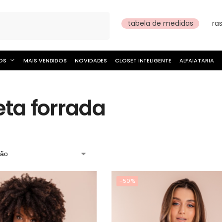
Pesquisar
tabela de medidas
ra
OS
MAIS VENDIDOS
NOVIDADES
CLOSET INTELIGENTE
ALFAIATARIA
eta forrada
-50%