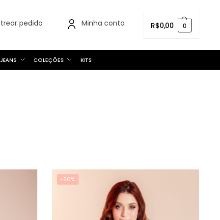
strear pedido
Minha conta
R$
0,00
0
JEANS
COLEÇÕES
KITS
-56%