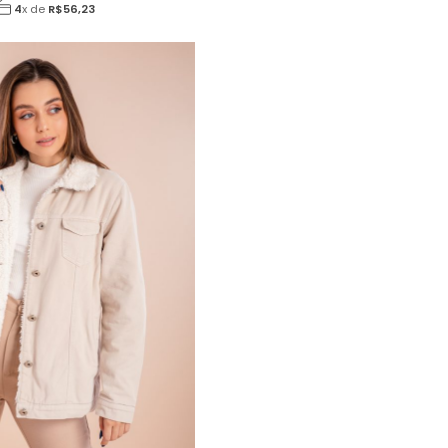
4
x de
R$
56,23