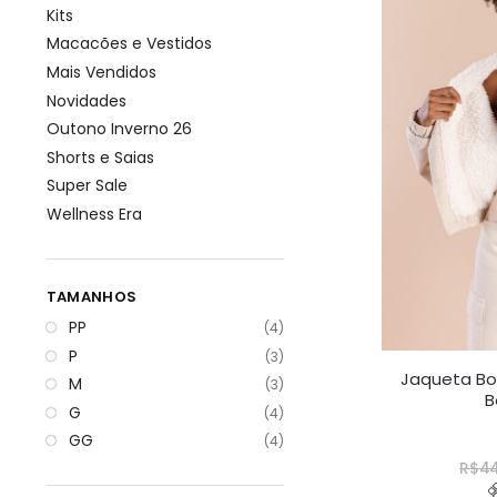
Kits
Macacões e Vestidos
Mais Vendidos
Novidades
Outono Inverno 26
Shorts e Saias
Super Sale
Wellness Era
TAMANHOS
PP
(4)
P
(3)
Jaqueta Bo
M
(3)
B
G
(4)
GG
(4)
R$
44