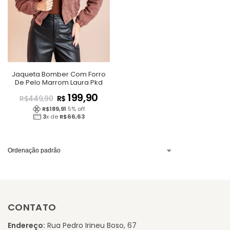
Jaqueta Bomber Com Forro
De Pelo Marrom Laura Pkd
199,90
R$
R$
449,90
R$
189,91
5
% off
3
x de
R$
66,63
CONTATO
Endereço:
Rua Pedro Irineu Boso, 67