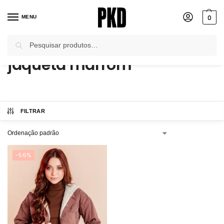
0
MENU
Pesquisar
Início
Produtos marcados com a tag “jaqueta marrom”
/
jaqueta marrom
FILTRAR
-56%