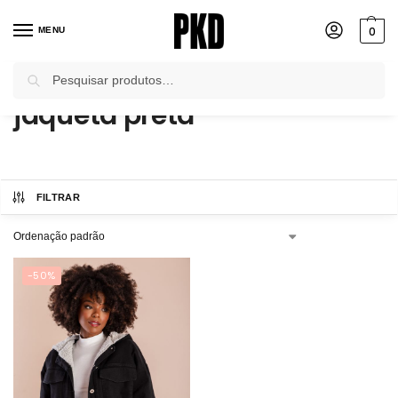
0
MENU
Pesquisar
Início
Produtos marcados com a tag “jaqueta preta”
/
jaqueta preta
FILTRAR
-50%