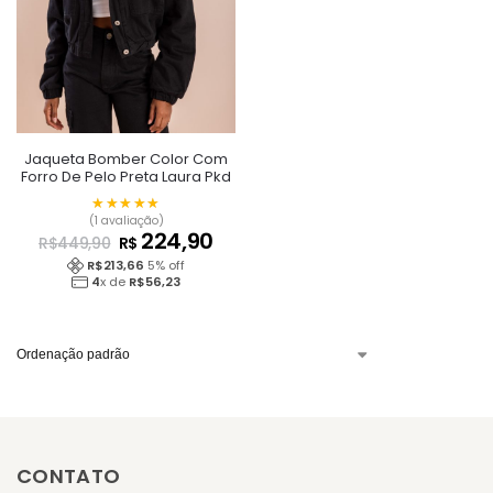
Jaqueta Bomber Color Com
Forro De Pelo Preta Laura Pkd
★★★★★
★★★★★
(1 avaliação)
224,90
R$
R$
449,90
R$
213,66
5
% off
4
x de
R$
56,23
CONTATO