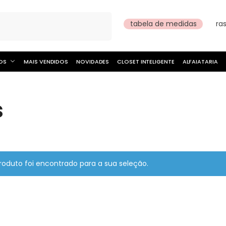
Pesquisar
tabela de medidas
ra
OS
MAIS VENDIDOS
NOVIDADES
CLOSET INTELIGENTE
ALFAIATARIA
s
oduto foi encontrado para a sua seleção.