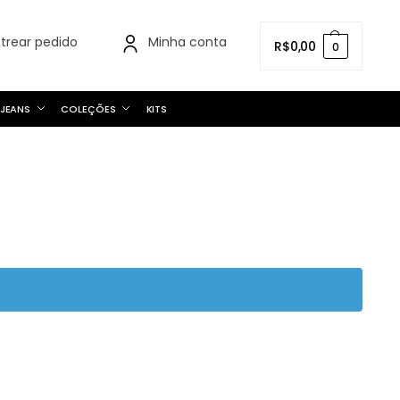
strear pedido
Minha conta
R$
0,00
0
JEANS
COLEÇÕES
KITS