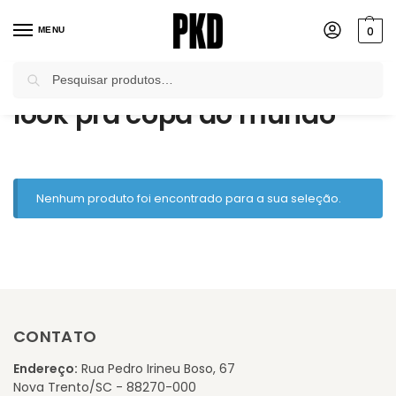
0
MENU
Pesquisar
Início
Produtos marcados com a tag “look pra copa do mundo”
/
look pra copa do mundo
Nenhum produto foi encontrado para a sua seleção.
CONTATO
Endereço:
Rua Pedro Irineu Boso, 67
Nova Trento/SC - 88270-000