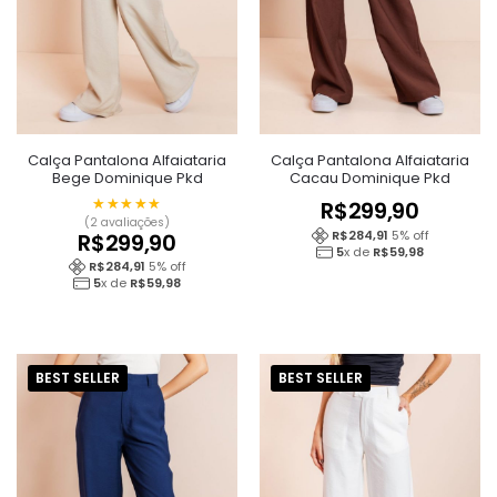
Calça Pantalona Alfaiataria
Calça Pantalona Alfaiataria
Bege Dominique Pkd
Cacau Dominique Pkd
★★★★★
★★★★★
R$
299,90
(2 avaliações)
R$
284,91
5
% off
R$
299,90
5
x de
R$
59,98
R$
284,91
5
% off
5
x de
R$
59,98
BEST SELLER
BEST SELLER