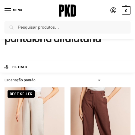
0
MENU
Pesquisar
Início
Produtos marcados com a tag “pantalona alfaiataria”
/
pantalona alfaiataria
FILTRAR
BEST SELLER