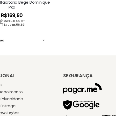
lfaiataria Bege Dominique
Pkd
R$
169,90
R$
161,41
5
% off
3
x de
R$
56,63
CIONAL
SEGURANÇA
KD
 Depoimento
e Privacidade
e Entrega
Devoluções