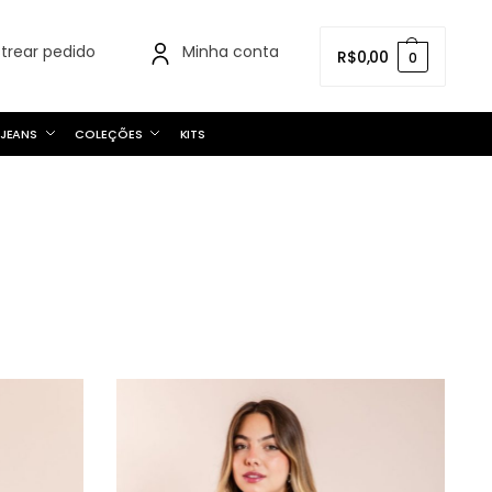
strear pedido
Minha conta
R$
0,00
0
JEANS
COLEÇÕES
KITS