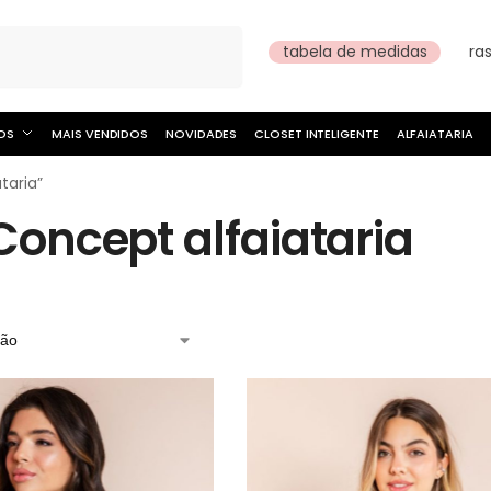
Pesquisar
tabela de medidas
ra
OS
MAIS VENDIDOS
NOVIDADES
CLOSET INTELIGENTE
ALFAIATARIA
taria”
Concept alfaiataria