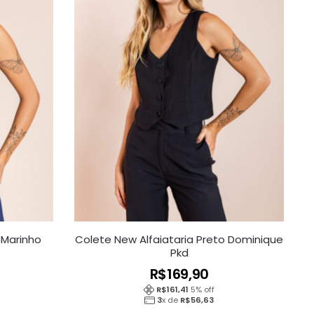
 Marinho
Colete New Alfaiataria Preto Dominique
Pkd
R$
169,90
R$
161,41
5
% off
3
x de
R$
56,63