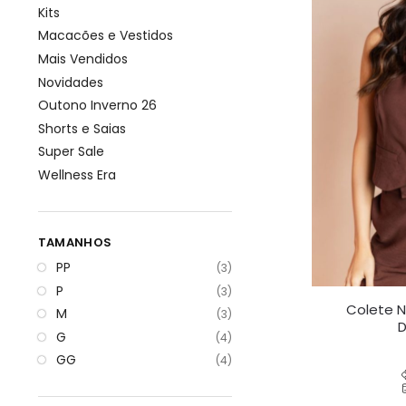
Kits
Macacões e Vestidos
Mais Vendidos
Novidades
Outono Inverno 26
Shorts e Saias
Super Sale
Wellness Era
TAMANHOS
PP
(3)
P
(3)
Colete N
M
(3)
D
G
(4)
GG
(4)