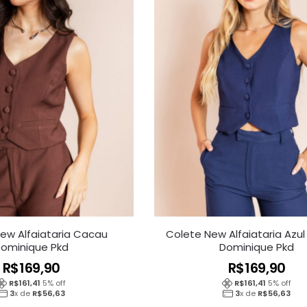
ew Alfaiataria Cacau
Colete New Alfaiataria Azul
ominique Pkd
Dominique Pkd
R$
169,90
R$
169,90
R$
161,41
5
% off
R$
161,41
5
% off
3
x de
R$
56,63
3
x de
R$
56,63