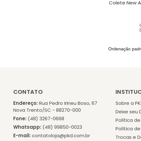
Colete New A
CONTATO
INSTITU
Endereço:
Rua Pedro Irineu Boso, 67
Sobre a P
Nova Trento/SC - 88270-000
Deixe seu
Fone:
(48) 3267-0668
Política d
Whatsapp:
(48) 99850-0023
Política d
E-mail:
contatoloja@pkd.com.br
Trocas e 