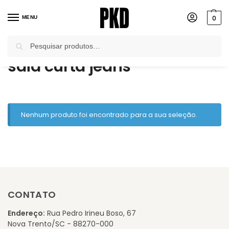
0
MENU
Pesquisar
Início
Produtos marcados com a tag “saia curta jeans”
/
saia curta jeans
Nenhum produto foi encontrado para a sua seleção.
CONTATO
Endereço:
Rua Pedro Irineu Boso, 67
Nova Trento/SC - 88270-000