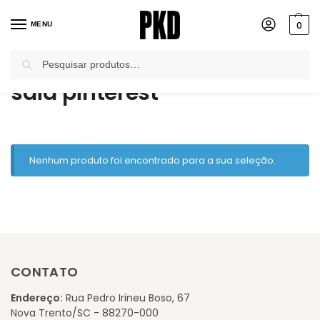
0
MENU
Pesquisar
Início
Produtos marcados com a tag “saia pinterest”
/
saia pinterest
Nenhum produto foi encontrado para a sua seleção.
CONTATO
Endereço:
Rua Pedro Irineu Boso, 67
Nova Trento/SC - 88270-000