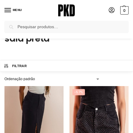
0
MENU
Pesquisar
Início
Produtos marcados com a tag “saia preta”
/
saia preta
FILTRAR
-57%