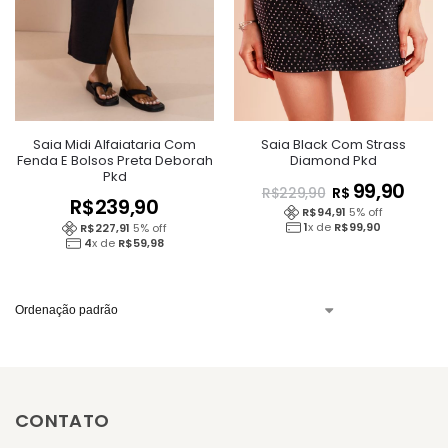
Saia Black Com Strass
Saia Midi Alfaiataria Com
Diamond Pkd
Fenda E Bolsos Preta Deborah
Pkd
99,90
R$
R$
229,90
R$
239,90
R$
94,91
5
% off
1
x de
R$
99,90
R$
227,91
5
% off
4
x de
R$
59,98
CONTATO