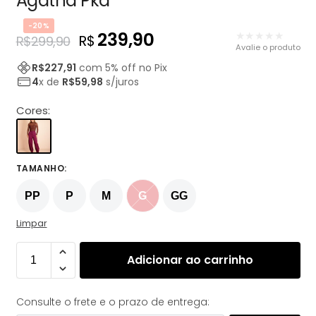
Agatha Pkd
-20%
239,90
★★★★★
R$
R$
299,90
Avalie o produto
R$
227,91
com
5
% off no Pix
4
x de
R$
59,98
s/juros
Cores:
TAMANHO
:
PP
P
M
G
GG
Limpar
Adicionar ao carrinho
Consulte o frete e o prazo de entrega: