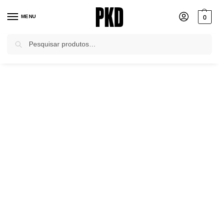
0
MENU
Pesquisar
Início
Calças
Calças de Alfaiataria
Calça Balloon Tecido Plano Vinho Agatha Pkd
/
/
/