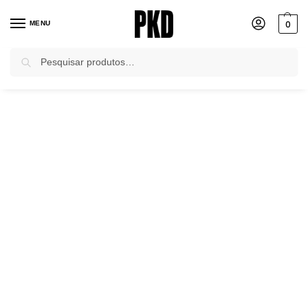
0
MENU
Pesquisar
Início
Casacos e Jaquetas
Casacos
Casaco Jeans com Faixa Cintura Isadora Pkd
/
/
/