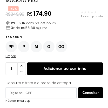
Isadora Pkd
-50%
174,90
★★★★★
R$
R$
349,90
Avalie o produto
R$
166,16
com
5
% off no Pix
3
x de
R$
58,30
s/juros
TAMANHO
:
PP
P
M
G
GG
Limpar
Adicionar ao carrinho
Consulte o frete e o prazo de entrega:
Consultar
Não sei meu cep