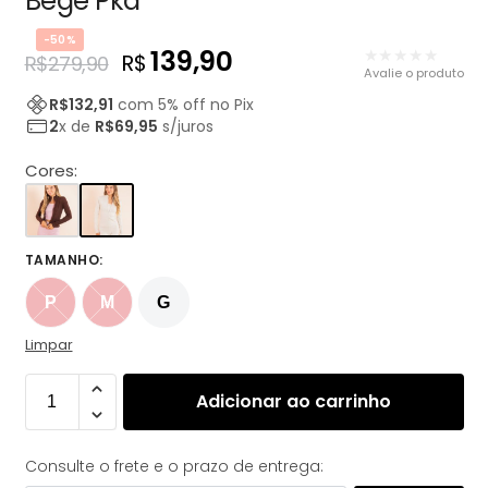
Bege Pkd
-50%
139,90
★★★★★
R$
R$
279,90
Avalie o produto
R$
132,91
com
5
% off no Pix
2
x de
R$
69,95
s/juros
Cores:
TAMANHO
:
P
M
G
Limpar
Adicionar ao carrinho
Consulte o frete e o prazo de entrega: