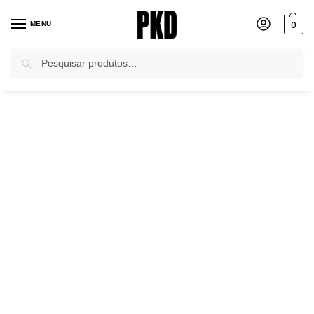
0
MENU
Pesquisar
Início
Casacos e Jaquetas
Casacos
Casaco Justinho Ribana Active Bege Pkd
/
/
/