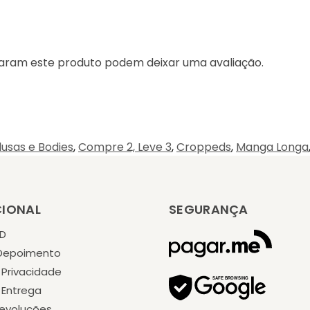
aram este produto podem deixar uma avaliação.
lusas e Bodies
,
Compre 2, Leve 3
,
Croppeds
,
Manga Longa
CIONAL
SEGURANÇA
KD
 Depoimento
e Privacidade
e Entrega
Devoluções