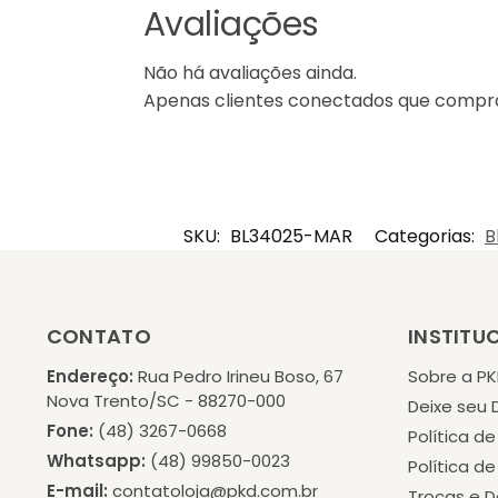
Avaliações
Não há avaliações ainda.
Apenas clientes conectados que compr
SKU:
BL34025-MAR
Categorias:
B
CONTATO
INSTITU
Endereço:
Rua Pedro Irineu Boso, 67
Sobre a P
Nova Trento/SC - 88270-000
Deixe seu
Fone:
(48) 3267-0668
Política d
Whatsapp:
(48) 99850-0023
Política d
E-mail:
contatoloja@pkd.com.br
Trocas e 