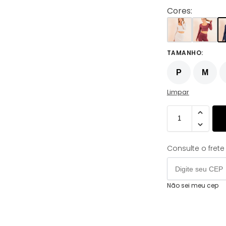
Cores:
TAMANHO
:
P
M
Limpar
Consulte o frete
Não sei meu cep