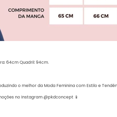
ura: 64cm Quadril: 94cm.
roduzindo o melhor da Moda Feminina com Estilo e Tendên
romoções no Instagram @pkdconcept 📱