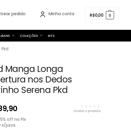
strear pedido
Minha conta
R$
0,00
0
JEANS
COLEÇÕES
KITS
 Pkd
d Manga Longa
rtura nos Dedos
rinho Serena Pkd
★★★★★
89,90
Avalie o produto
m
5
% off no Pix
0
s/juros