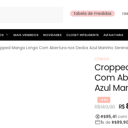
Pesquisar
tabela de medidas
ra
OS
MAIS VENDIDOS
NOVIDADES
CLOSET INTELIGENTE
ALFAIATARIA
pped Manga Longa Com Abertura nos Dedos Azul Marinho Serena
Oferta!
Croppe
Com Abe
Azul Ma
-40%
R$
R$
149,90
R$
85,41
co
1
x de
R$
89,9