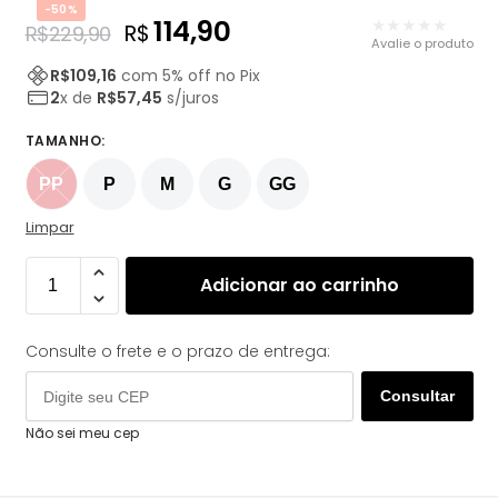
-50%
114,90
★★★★★
R$
R$
229,90
Avalie o produto
R$
109,16
com
5
% off no Pix
2
x de
R$
57,45
s/juros
TAMANHO
:
PP
P
M
G
GG
Limpar
Adicionar ao carrinho
Consulte o frete e o prazo de entrega:
Consultar
Não sei meu cep