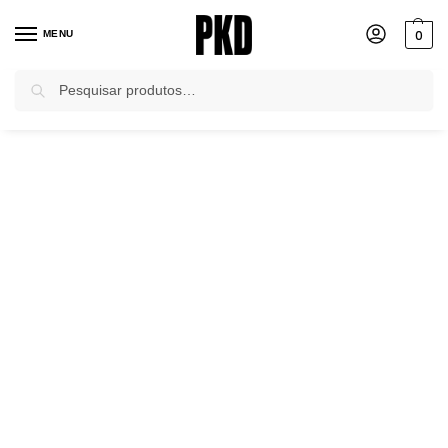
0
MENU
Pesquisar
Início
Shorts e Saias
Shorts
Shorts de Tecido
Shorts Alfaiataria Xadrez Kate Pkd
/
/
/
/