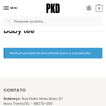
0
MENU
Pesquisar
Início
Produtos marcados com a tag “baby tee”
/
baby tee
Nenhum produto foi encontrado para a sua seleção.
CONTATO
Endereço:
Rua Pedro Irineu Boso, 67
Nova Trento/SC - 88270-000