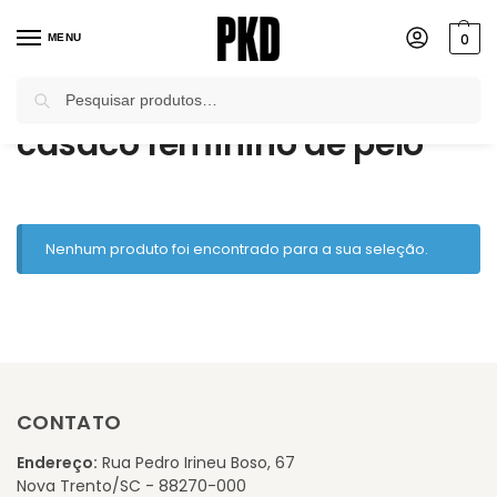
0
MENU
Pesquisar
Início
Produtos marcados com a tag “casaco feminino de pelo”
/
casaco feminino de pelo
Nenhum produto foi encontrado para a sua seleção.
CONTATO
Endereço:
Rua Pedro Irineu Boso, 67
Nova Trento/SC - 88270-000