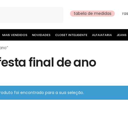
Pesquisar
tabela de medidas
ra
MAIS VENDIDOS
NOVIDADES
CLOSET INTELIGENTE
ALFAIATARIA
JEANS
ano”
festa final de ano
oduto foi encontrado para a sua seleção.