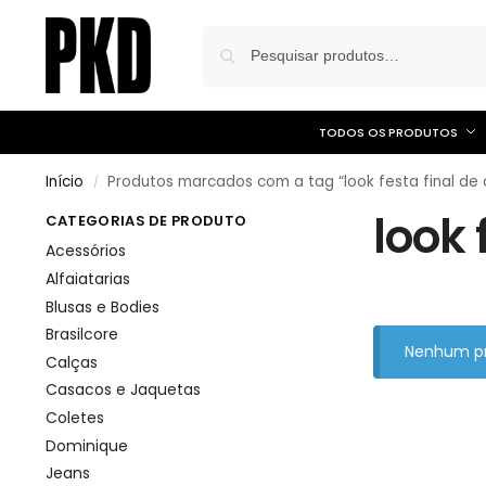
TODOS OS PRODUTOS
Início
Produtos marcados com a tag “look festa final de 
/
look 
CATEGORIAS DE PRODUTO
Acessórios
Alfaiatarias
Blusas e Bodies
Brasilcore
Nenhum pr
Calças
Casacos e Jaquetas
Coletes
Dominique
Jeans