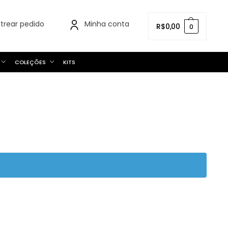
strear pedido
Minha conta
R$
0,00
0
COLEÇÕES
KITS