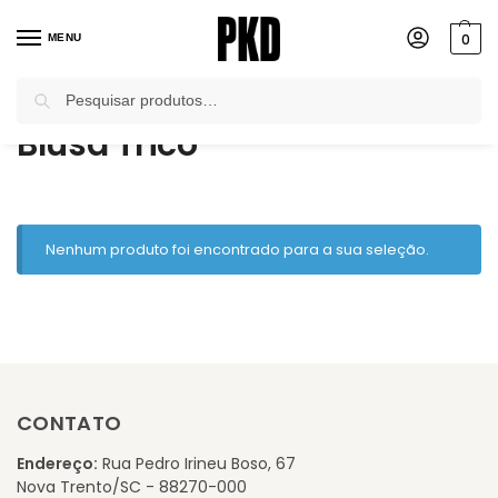
0
MENU
Pesquisar
Início
Produtos marcados com a tag “Blusa Tricô”
/
Blusa Tricô
Nenhum produto foi encontrado para a sua seleção.
CONTATO
Endereço:
Rua Pedro Irineu Boso, 67
Nova Trento/SC - 88270-000