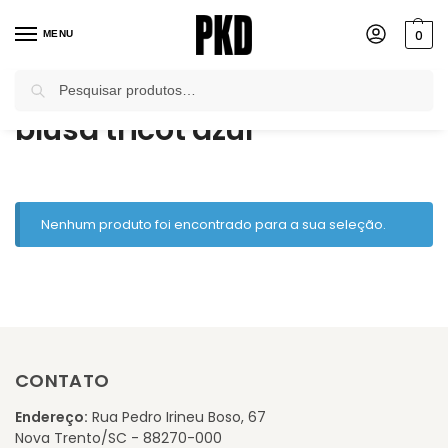
0
MENU
Pesquisar
Início
Produtos marcados com a tag “blusa tricot azul”
/
blusa tricot azul
Nenhum produto foi encontrado para a sua seleção.
CONTATO
Endereço:
Rua Pedro Irineu Boso, 67
Nova Trento/SC - 88270-000