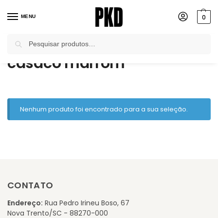
0
MENU
Pesquisar
Início
Produtos marcados com a tag “casaco marrom”
/
casaco marrom
Nenhum produto foi encontrado para a sua seleção.
CONTATO
Endereço:
Rua Pedro Irineu Boso, 67
Nova Trento/SC - 88270-000