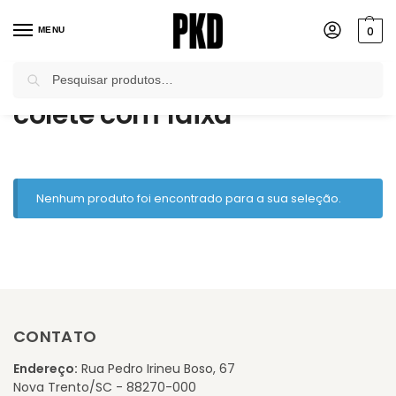
0
MENU
Pesquisar
Início
Produtos marcados com a tag “colete com faixa”
/
colete com faixa
Nenhum produto foi encontrado para a sua seleção.
CONTATO
Endereço:
Rua Pedro Irineu Boso, 67
Nova Trento/SC - 88270-000