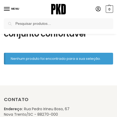
0
MENU
Pesquisar
Início
Produtos marcados com a tag “conjunto confortável”
/
conjunto confortável
Nenhum produto foi encontrado para a sua seleção.
CONTATO
Endereço:
Rua Pedro Irineu Boso, 67
Nova Trento/SC - 88270-000