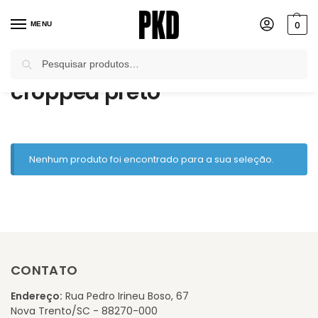
0
MENU
Pesquisar
Início
Produtos marcados com a tag “cropped preto”
/
cropped preto
Nenhum produto foi encontrado para a sua seleção.
CONTATO
Endereço:
Rua Pedro Irineu Boso, 67
Nova Trento/SC - 88270-000