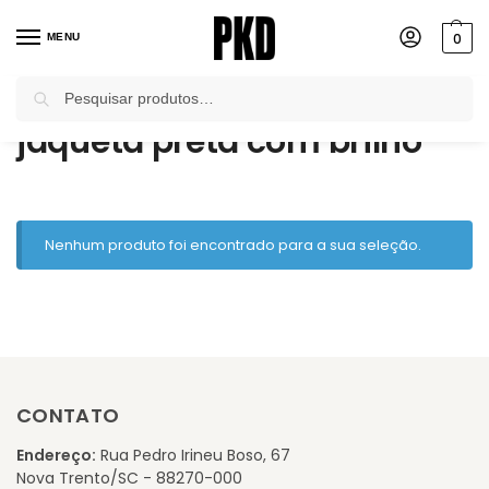
0
MENU
Pesquisar
Início
Produtos marcados com a tag “jaqueta preta com brilho”
/
jaqueta preta com brilho
Nenhum produto foi encontrado para a sua seleção.
CONTATO
Endereço:
Rua Pedro Irineu Boso, 67
Nova Trento/SC - 88270-000