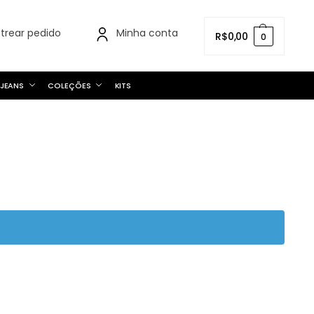
strear pedido
Minha conta
R$
0,00
0
JEANS
COLEÇÕES
KITS