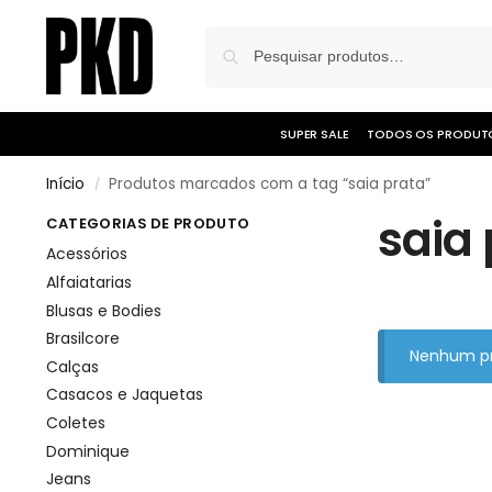
SUPER SALE
TODOS OS PRODUT
Início
Produtos marcados com a tag “saia prata”
/
saia 
CATEGORIAS DE PRODUTO
Acessórios
Alfaiatarias
Blusas e Bodies
Brasilcore
Nenhum pr
Calças
Casacos e Jaquetas
Coletes
Dominique
Jeans