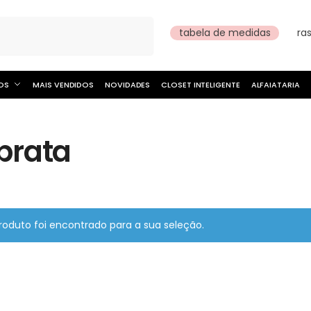
Pesquisar
tabela de medidas
ra
OS
MAIS VENDIDOS
NOVIDADES
CLOSET INTELIGENTE
ALFAIATARIA
prata
oduto foi encontrado para a sua seleção.